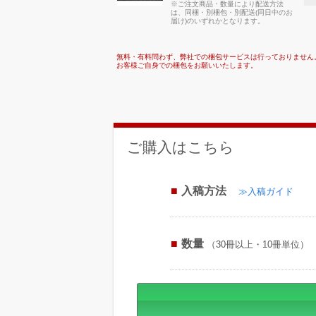
※ご注文商品・数量により配送方法
は、同梱・別梱包・別配送(同日中のお
届け)のいずれかとなります。
無料・有料問わず、弊社での梱包サービスは行っておりません
お客様ご自身での梱包をお願いいたします。
ご購入はこちら
入稿方法
≫入稿ガイド
数量
（30冊以上・10冊単位）