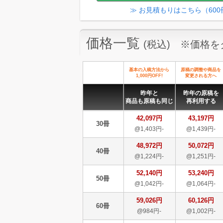
≫ お見積もりはこちら（60
価格一覧
(税込) ※価格
基本の入稿方法から
原稿の調整や商品を
1,000円OFF!
変更される方へ
昨年と
昨年の原稿を
商品も原稿も同じ
再利用する
42,097円
43,197円
30冊
@1,403円-
@1,439円-
48,972円
50,072円
40冊
@1,224円-
@1,251円-
52,140円
53,240円
50冊
@1,042円-
@1,064円-
59,026円
60,126円
60冊
@984円-
@1,002円-