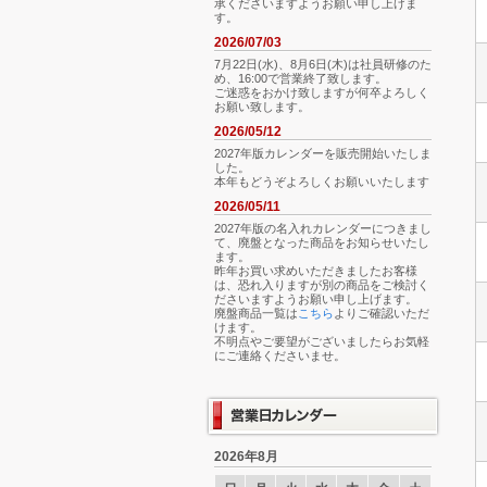
承くださいますようお願い申し上げま
す。
2026/07/03
7月22日(水)、8月6日(木)は社員研修のた
め、16:00で営業終了致します。
ご迷惑をおかけ致しますが何卒よろしく
お願い致します。
2026/05/12
2027年版カレンダーを販売開始いたしま
した。
本年もどうぞよろしくお願いいたします
2026/05/11
2027年版の名入れカレンダーにつきまし
て、廃盤となった商品をお知らせいたし
ます。
昨年お買い求めいただきましたお客様
は、恐れ入りますが別の商品をご検討く
ださいますようお願い申し上げます。
廃盤商品一覧は
こちら
よりご確認いただ
けます。
不明点やご要望がございましたらお気軽
にご連絡くださいませ。
2026年8月