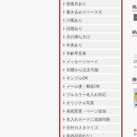
前後月あり
商
書き込みスペース大
六曜あり
旧暦あり
納
月の満ち欠け
年表あり
年齢早見表
メッセージカード
10冊から注文可能
サンプルOK
梱
メール便・郵送OK
フルカラー名入れ対応
オリジナル写真
表紙変更・ページ追加
名入れカードに追加印刷
日付カスタマイズ
無
お
年内品切れなし