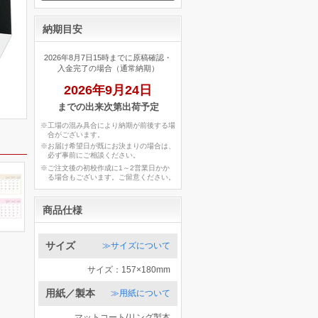
納期目安
2026年8月7日15時までに原稿確認・
入金完了の場合（通常納期）
2026年9月24日
までの出来次第出荷予定
※工場の混み具合により納期が前後する場
合がございます。
※お届け希望日が既にお決まりの場合は、
必ず事前にご相談ください。
※ご注文後の初校作成に1～2営業日かか
る場合もございます。ご留意ください。
商品仕様
サイズ
≫サイズについて
サイズ：157×180mm
用紙／製本
≫用紙について
マットコート/リング製本