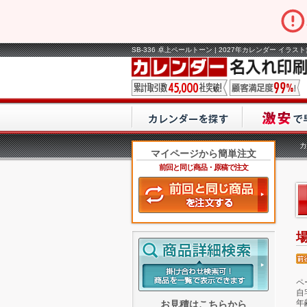
SB-336 卓上ペールトーン | 2027年カレンダー イラ
カ
マイページから簡単注文
前回と同じ商品・原稿で注文
ペ
自
年
お見積はこちらから