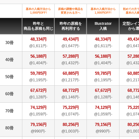
基本の入稿方法から
原稿の調整や商品を
基本の入稿方法から
初めての方
1,000円OFF!
変更される方へ
1,000円OFF!
基本の入
昨年と
昨年の原稿を
Illustrator
定型レイ
商品も原稿も同じ
再利用する
入稿
から
48,334円
49,434円
48,334円
49,43
30冊
@1,611円-
@1,647円-
@1,611円-
@1,64
56,188円
57,288円
56,188円
57,28
40冊
@1,404円-
@1,432円-
@1,404円-
@1,43
59,785円
60,885円
59,785円
60,88
50冊
@1,195円-
@1,217円-
@1,195円-
@1,21
67,672円
68,772円
67,672円
68,77
60冊
@1,128円-
@1,146円-
@1,128円-
@1,14
74,129円
75,229円
74,129円
75,22
70冊
@1,059円-
@1,074円-
@1,059円-
@1,07
79,156円
80,256円
79,156円
80,25
80冊
@990円-
@1,003円-
@990円-
@1,00