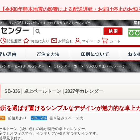
【令和8年熊本地震の影響による配送遅延・お届け停止のお知
送
スト無し | リング製本 | 2027年のおしゃれで激安な名入れカレンダー
閲覧履歴
お気に入り
お問合せ
マイページ
カート
レンダー名入れ印刷センター
カレンダー一覧
SB-336 卓上ペールトーン
SB-336 | 卓上ペールトーン | 2027年カレンダー
場所を選ばず置けるシンプルなデザインが魅力的な卓上カレ
前後月あり
書き込みスペース大
ールトーン（淡い色）の地が特徴の卓上カレンダー。
宅でもオフィスでも、インテリアが引き立つデザインです。
齢早見表付き。