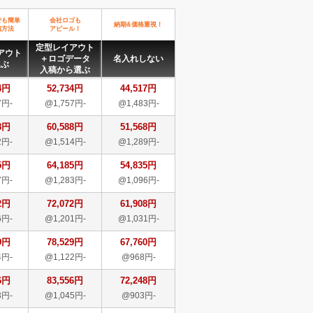
でも簡単
会社ロゴも
納期&価格重視！
稿方法
アピール！
定型レイアウト
アウト
＋ロゴデータ
名入れしない
選ぶ
入稿から選ぶ
4円
52,734円
44,517円
7円-
@1,757円-
@1,483円-
8円
60,588円
51,568円
2円-
@1,514円-
@1,289円-
5円
64,185円
54,835円
7円-
@1,283円-
@1,096円-
2円
72,072円
61,908円
6円-
@1,201円-
@1,031円-
9円
78,529円
67,760円
4円-
@1,122円-
@968円-
6円
83,556円
72,248円
3円-
@1,045円-
@903円-