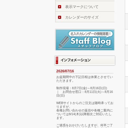
表示マークについて
カレンダーのサイズ
2026/07/16
お盆期間中の下記日程は休業とさせてい
ただきます。
制作現場：8月7日(金)～8月16日(日)
｜ お問合せ窓口：8月11日(火)～8月16
日(日)
WEBサイトからのご注文は随時承ってお
りますが、
各種お問い合わせの返信や各種ご案内に
ついては8/14(木)以降順次ご対応いたし
ます。
ご迷惑をおかけいたしますが、何卒ご了