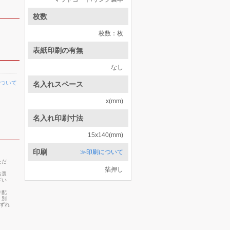
枚数
枚数：枚
表紙印刷の有無
なし
ついて
名入れスペース
x(mm)
名入れ印刷寸法
15x140(mm)
印刷
≫印刷について
ただ
箔押し
お選
ざい
り配
・別
いずれ