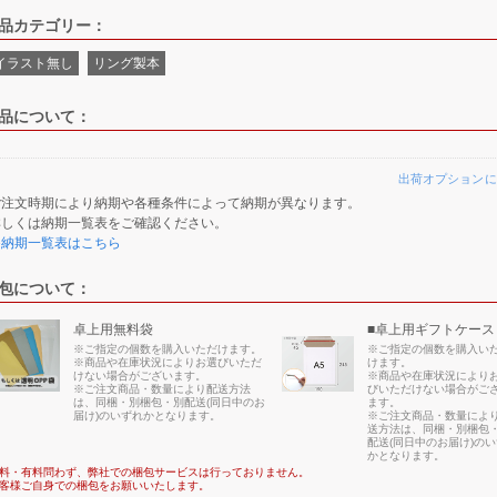
品カテゴリー：
イラスト無し
リング製本
品について：
出荷オプションに
ご注文時期により納期や各種条件によって納期が異なります。
詳しくは納期一覧表をご確認ください。
≫納期一覧表はこちら
包について：
卓上用無料袋
■卓上用ギフトケース
※ご指定の個数を購入いただけます。
※ご指定の個数を購入い
※商品や在庫状況によりお選びいただ
けます。
けない場合がございます。
※商品や在庫状況により
※ご注文商品・数量により配送方法
びいただけない場合がご
は、同梱・別梱包・別配送(同日中のお
ます。
届け)のいずれかとなります。
※ご注文商品・数量によ
送方法は、同梱・別梱包
配送(同日中のお届け)の
かとなります。
料・有料問わず、弊社での梱包サービスは行っておりません。
客様ご自身での梱包をお願いいたします。