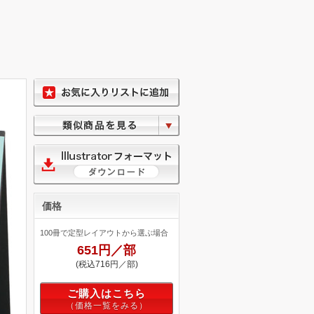
価格
100冊で定型レイアウトから選ぶ場合
651円／部
(税込716円／部)
ご購入はこちら