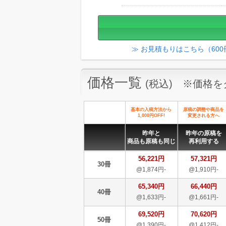
≫ お見積もりはこちら（60
価格一覧
(税込) ※価格
基本の入稿方法から
原稿の調整や商品を
1,000円OFF!
変更される方へ
昨年と
昨年の原稿を
商品も原稿も同じ
再利用する
56,221円
57,321円
30冊
@1,874円-
@1,910円-
65,340円
66,440円
40冊
@1,633円-
@1,661円-
69,520円
70,620円
50冊
@1,390円-
@1,412円-