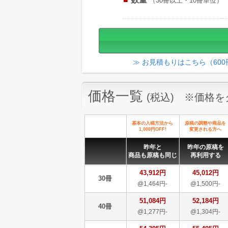
（30冊以上・10冊単位）
≫ お見積もりはこちら（60
価格一覧
(税込) ※価格
基本の入稿方法から
原稿の調整や商品を
1,000円OFF!
変更される方へ
昨年と
昨年の原稿を
商品も原稿も同じ
再利用する
43,912円
45,012円
30冊
@1,464円-
@1,500円-
51,084円
52,184円
40冊
@1,277円-
@1,304円-