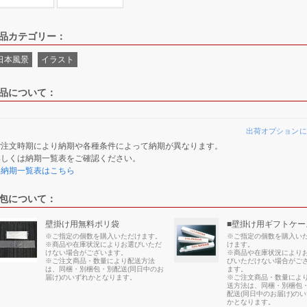
品カテゴリー：
日本風景
イラスト
品について：
出荷オプションに
ご注文時期により納期や各種条件によって納期が異なります。
詳しくは納期一覧表をご確認ください。
≫納期一覧表はこちら
包について：
壁掛け用無料ポリ袋
■壁掛け用ギフトケー
※ご指定の個数を購入いただけます。
※ご指定の個数を購入い
※商品や在庫状況によりお選びいただ
けます。
けない場合がございます。
※商品や在庫状況により
※ご注文商品・数量により配送方法
びいただけない場合がご
は、同梱・別梱包・別配送(同日中のお
ます。
届け)のいずれかとなります。
※ご注文商品・数量によ
送方法は、同梱・別梱包
配送(同日中のお届け)の
かとなります。