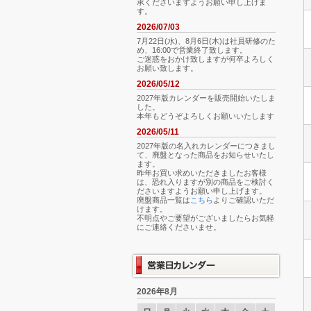
承くださいますようお願い申し上げま
す。
2026/07/03
7月22日(水)、8月6日(木)は社員研修のた
め、16:00で営業終了致します。
ご迷惑をおかけ致しますが何卒よろしく
お願い致します。
2026/05/12
2027年版カレンダーを販売開始いたしま
した。
本年もどうぞよろしくお願いいたします
2026/05/11
2027年版の名入れカレンダーにつきまし
て、廃盤となった商品をお知らせいたし
ます。
昨年お買い求めいただきましたお客様
は、恐れ入りますが別の商品をご検討く
ださいますようお願い申し上げます。
廃盤商品一覧は
こちら
よりご確認いただ
けます。
不明点やご要望がございましたらお気軽
にご連絡くださいませ。
2026年8月