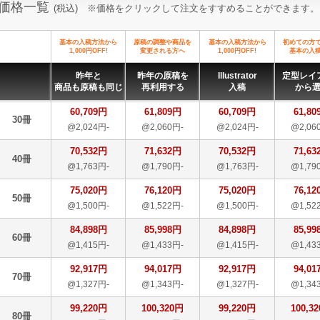
価格一覧
(税込) ※価格をクリックして注文をすすめることができます。
基本の入稿方法から
原稿の調整や商品を
基本の入稿方法から
初めての方
1,000円OFF!
変更される方へ
1,000円OFF!
基本の入
昨年と
昨年の原稿を
Illustrator
定型レイ
商品も原稿も同じ
再利用する
入稿
から
60,709円
61,809円
60,709円
61,80
30冊
@2,024円-
@2,060円-
@2,024円-
@2,06
70,532円
71,632円
70,532円
71,63
40冊
@1,763円-
@1,790円-
@1,763円-
@1,79
75,020円
76,120円
75,020円
76,12
50冊
@1,500円-
@1,522円-
@1,500円-
@1,52
84,898円
85,998円
84,898円
85,99
60冊
@1,415円-
@1,433円-
@1,415円-
@1,43
92,917円
94,017円
92,917円
94,01
70冊
@1,327円-
@1,343円-
@1,327円-
@1,34
99,220円
100,320円
99,220円
100,3
80冊