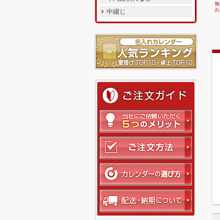
無
お
中綴じ