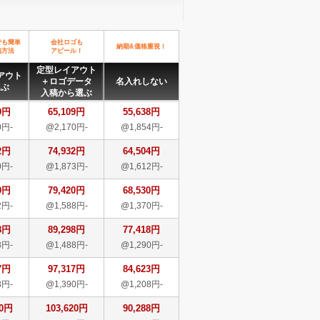
でも簡単
会社ロゴも
納期&価格重視！
稿方法
アピール！
定型レイアウト
アウト
＋ロゴデータ
名入れしない
選ぶ
入稿から選ぶ
9円
65,109円
55,638円
0円-
@2,170円-
@1,854円-
2円
74,932円
64,504円
0円-
@1,873円-
@1,612円-
0円
79,420円
68,530円
2円-
@1,588円-
@1,370円-
8円
89,298円
77,418円
3円-
@1,488円-
@1,290円-
7円
97,317円
84,623円
3円-
@1,390円-
@1,208円-
20円
103,620円
90,288円