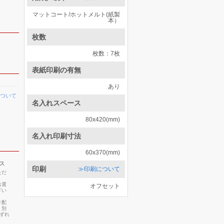
マットコート/ホットメルト(紙製
本）
枚数
枚数：7枚
表紙印刷の有無
あり
ついて
名入れスペース
80x420(mm)
名入れ印刷寸法
60x370(mm)
ス
印刷
≫印刷について
ただ
お選
オフセット
ざい
り配
・別
いずれ