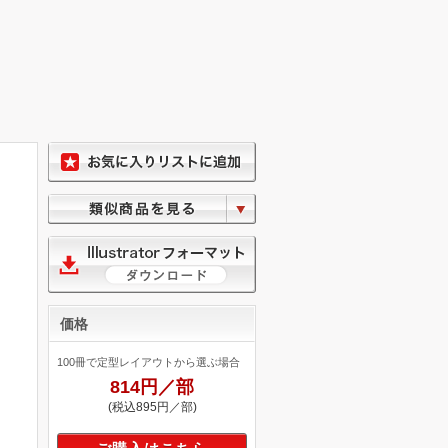
価格
100冊で定型レイアウトから選ぶ場合
814円／部
(税込895円／部)