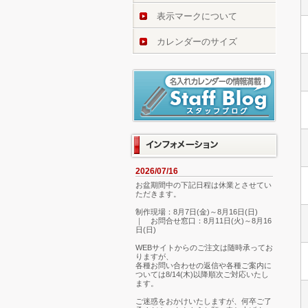
表示マークについて
カレンダーのサイズ
2026/07/16
お盆期間中の下記日程は休業とさせてい
ただきます。
制作現場：8月7日(金)～8月16日(日)
｜ お問合せ窓口：8月11日(火)～8月16
日(日)
WEBサイトからのご注文は随時承ってお
りますが、
各種お問い合わせの返信や各種ご案内に
ついては8/14(木)以降順次ご対応いたし
ます。
ご迷惑をおかけいたしますが、何卒ご了