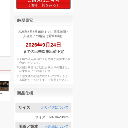
ご購入はこちら
納期目安
2026年8月8日15時までに原稿確認・
入金完了の場合（通常納期）
2026年9月24日
までの出来次第出荷予定
※工場の混み具合により納期が前後する場
合がございます。
※お届け希望日が既にお決まりの場合は、
必ず事前にご相談ください。
※ご注文後の初校作成に1～2営業日かか
る場合もございます。ご留意ください。
商品仕様
サイズ
≫サイズについて
サイズ：607×420mm
用紙／製本
≫用紙について