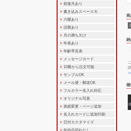
前後月あり
書き込みスペース大
商
六曜あり
旧暦あり
月の満ち欠け
納
年表あり
年齢早見表
メッセージカード
10冊から注文可能
サンプルOK
メール便・郵送OK
梱
フルカラー名入れ対応
オリジナル写真
表紙変更・ページ追加
名入れカードに追加印刷
日付カスタマイズ
年内品切れなし