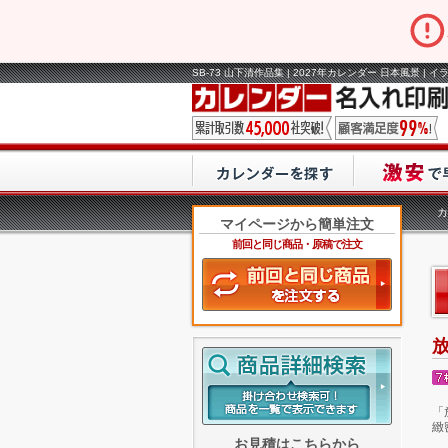
SB-73 山下清作品集 | 2027年カレンダー 日本風景 |
カ
マイページから簡単注文
前回と同じ商品・原稿で注文
「
緻
お見積はこちらから