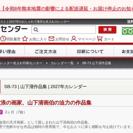
【令和8年熊本地震の影響による配送遅延・お届け停止のお知
送
 イラスト | 2027年のおしゃれで激安な名入れカレンダー
閲覧履歴
お気に入り
お問合せ
マイページ
カート
レンダー名入れ印刷センター
カレンダー一覧
SB-73 山下清作品集
SB-73 | 山下清作品集 | 2027年カレンダー
放浪の画家、山下清画伯の迫力の作品集
2ヶ月（7枚）
放浪の天才画家」として親しまれた山下清画伯の作品集。
密で色鮮やかな作品は独特の世界観で、今なお人々に深く感動を与え続けています