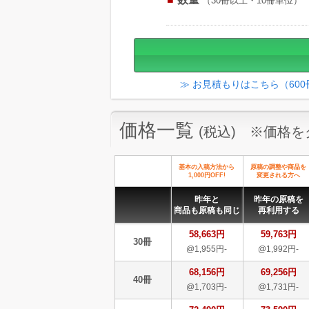
（30冊以上・10冊単位）
≫ お見積もりはこちら（60
価格一覧
(税込) ※価格
基本の入稿方法から
原稿の調整や商品を
1,000円OFF!
変更される方へ
昨年と
昨年の原稿を
商品も原稿も同じ
再利用する
58,663円
59,763円
30冊
@1,955円-
@1,992円-
68,156円
69,256円
40冊
@1,703円-
@1,731円-