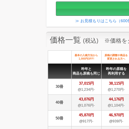
≫ お見積もりはこちら（60
価格一覧
(税込) ※価格
基本の入稿方法から
原稿の調整や商品を
1,000円OFF!
変更される方へ
昨年と
昨年の原稿を
商品も原稿も同じ
再利用する
37,015円
38,115円
30冊
@1,234円-
@1,270円-
43,076円
44,176円
40冊
@1,076円-
@1,104円-
45,870円
46,970円
50冊
@917円-
@939円-