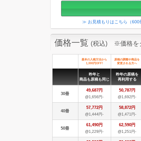
≫ お見積もりはこちら（60
価格一覧
(税込) ※価格
基本の入稿方法から
原稿の調整や商品を
1,000円OFF!
変更される方へ
昨年と
昨年の原稿を
商品も原稿も同じ
再利用する
49,687円
50,787円
30冊
@1,656円-
@1,692円-
57,772円
58,872円
40冊
@1,444円-
@1,471円-
61,490円
62,590円
50冊
@1,229円-
@1,251円-