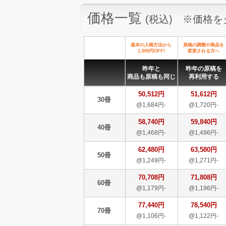
価格一覧
(税込) ※価格
基本の入稿方法から
原稿の調整や商品を
1,000円OFF!
変更される方へ
昨年と
昨年の原稿を
商品も原稿も同じ
再利用する
50,512円
51,612円
30冊
@1,684円-
@1,720円-
58,740円
59,840円
40冊
@1,468円-
@1,496円-
62,480円
63,580円
50冊
@1,249円-
@1,271円-
70,708円
71,808円
60冊
@1,179円-
@1,196円-
77,440円
78,540円
70冊
@1,106円-
@1,122円-