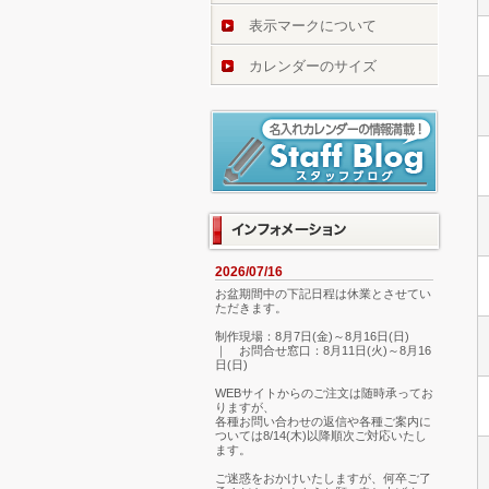
表示マークについて
カレンダーのサイズ
2026/07/16
お盆期間中の下記日程は休業とさせてい
ただきます。
制作現場：8月7日(金)～8月16日(日)
｜ お問合せ窓口：8月11日(火)～8月16
日(日)
WEBサイトからのご注文は随時承ってお
りますが、
各種お問い合わせの返信や各種ご案内に
ついては8/14(木)以降順次ご対応いたし
ます。
ご迷惑をおかけいたしますが、何卒ご了