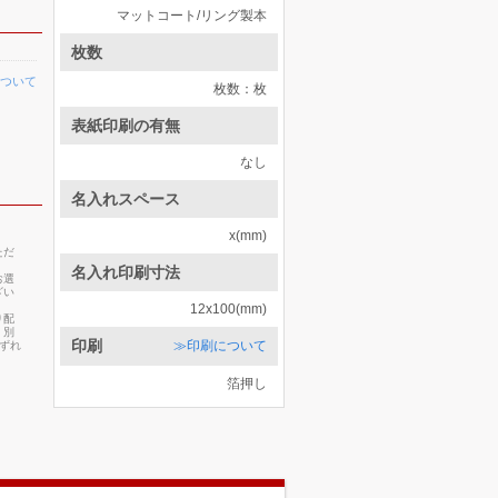
マットコート/リング製本
枚数
ついて
枚数：枚
表紙印刷の有無
なし
名入れスペース
x(mm)
ただ
名入れ印刷寸法
お選
ざい
12x100(mm)
り配
・別
印刷
≫印刷について
いずれ
箔押し