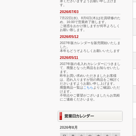
承くださいますようお願い申し上げま
す。
2026/07/03
7月22日(水)、8月6日(木)は社員研修のた
め、16:00で営業終了致します。
ご迷惑をおかけ致しますが何卒よろしく
お願い致します。
2026/05/12
2027年版カレンダーを販売開始いたしま
した。
本年もどうぞよろしくお願いいたします
2026/05/11
2027年版の名入れカレンダーにつきまし
て、廃盤となった商品をお知らせいたし
ます。
昨年お買い求めいただきましたお客様
は、恐れ入りますが別の商品をご検討く
ださいますようお願い申し上げます。
廃盤商品一覧は
こちら
よりご確認いただ
けます。
不明点やご要望がございましたらお気軽
にご連絡くださいませ。
2026年8月