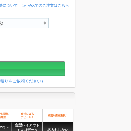
法について
≫ FAXでのご注文はこちら
見積りをご依頼ください）
でも簡単
会社ロゴも
納期&価格重視！
稿方法
アピール！
定型レイアウト
アウト
＋ロゴデータ
名入れしない