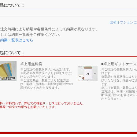
品について：
出荷オプションに
ご注文時期により納期や各種条件によって納期が異なります。
詳しくは納期一覧表をご確認ください。
≫納期一覧表はこちら
包について：
卓上用無料袋
■卓上用ギフトケース
※ご指定の個数を購入いただけます。
※ご指定の個数を購入い
※商品や在庫状況によりお選びいただ
けます。
けない場合がございます。
※商品や在庫状況により
※ご注文商品・数量により配送方法
びいただけない場合がご
は、同梱・別梱包・別配送(同日中のお
ます。
届け)のいずれかとなります。
※ご注文商品・数量によ
送方法は、同梱・別梱包
配送(同日中のお届け)の
かとなります。
料・有料問わず、弊社での梱包サービスは行っておりません。
客様ご自身での梱包をお願いいたします。