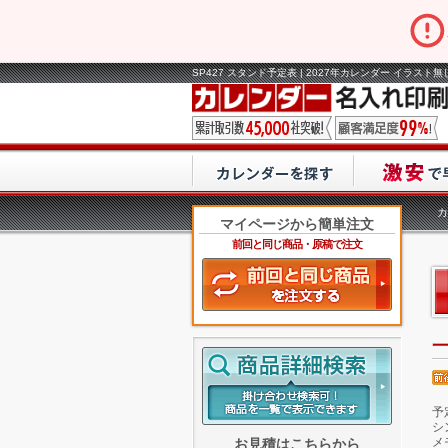
SP427 スタンド予定表 | 2027年カレンダー イラスト
カ
マイページから簡単注文
前回と同じ商品・原稿で注文
予
シ
メ
お見積はこちらから