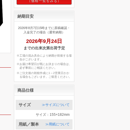
納期目安
2026年8月7日15時までに原稿確認・
入金完了の場合（通常納期）
2026年9月24日
までの出来次第出荷予定
※工場の混み具合により納期が前後する場
合がございます。
※お届け希望日が既にお決まりの場合は、
必ず事前にご相談ください。
※ご注文後の初校作成に1～2営業日かか
る場合もございます。ご留意ください。
商品仕様
サイズ
≫サイズについて
サイズ：155×182mm
用紙／製本
≫用紙について