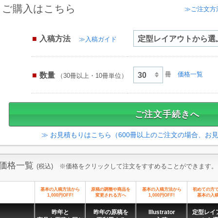
ご購入はこちら
≫ご注文方
入稿方法
≫入稿ガイド
数量
冊
価格一覧
（30冊以上・10冊単位）
≫ お見積もりはこちら（600冊以上のご注文の場合、お
価格一覧
(税込) ※価格をクリックして注文をすすめることができます。
基本の入稿方法から
原稿の調整や商品を
基本の入稿方法から
初めての方
1,000円OFF!
変更される方へ
1,000円OFF!
基本の入
昨年と
昨年の原稿を
Illustrator
定型レイ