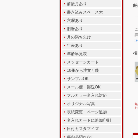
前後月あり
納
書き込みスペース大
六曜あり
旧暦あり
月の満ち欠け
年表あり
梱
年齢早見表
メッセージカード
10冊から注文可能
サンプルOK
メール便・郵送OK
フルカラー名入れ対応
オリジナル写真
無
お
表紙変更・ページ追加
名入れカードに追加印刷
日付カスタマイズ
年内品切れなし