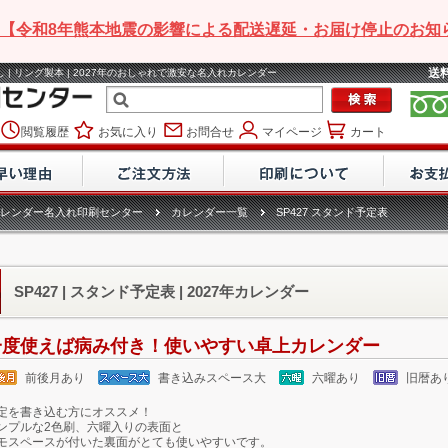
【令和8年熊本地震の影響による配送遅延・お届け停止のお知
送
無し | リング製本 | 2027年のおしゃれで激安な名入れカレンダー
閲覧履歴
お気に入り
お問合せ
マイページ
カート
レンダー名入れ印刷センター
カレンダー一覧
SP427 スタンド予定表
SP427 | スタンド予定表 | 2027年カレンダー
一度使えば病み付き！使いやすい卓上カレンダー
前後月あり
書き込みスペース大
六曜あり
旧暦あ
定を書き込む方にオススメ！
ンプルな2色刷、六曜入りの表面と
モスペースが付いた裏面がとても使いやすいです。