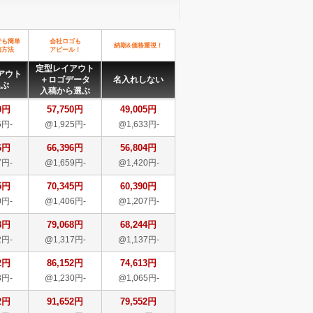
でも簡単
会社ロゴも
納期&価格重視！
稿方法
アピール！
定型レイアウト
アウト
＋ロゴデータ
名入れしない
選ぶ
入稿から選ぶ
0円
57,750円
49,005円
5円-
@1,925円-
@1,633円-
6円
66,396円
56,804円
7円-
@1,659円-
@1,420円-
5円
70,345円
60,390円
0円-
@1,406円-
@1,207円-
8円
79,068円
68,244円
2円-
@1,317円-
@1,137円-
2円
86,152円
74,613円
3円-
@1,230円-
@1,065円-
2円
91,652円
79,552円