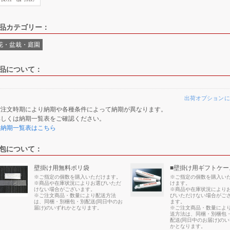
品カテゴリー：
花・盆栽・庭園
品について：
出荷オプションに
ご注文時期により納期や各種条件によって納期が異なります。
詳しくは納期一覧表をご確認ください。
≫納期一覧表はこちら
包について：
壁掛け用無料ポリ袋
■壁掛け用ギフトケー
※ご指定の個数を購入いただけます。
※ご指定の個数を購入い
※商品や在庫状況によりお選びいただ
けます。
けない場合がございます。
※商品や在庫状況により
※ご注文商品・数量により配送方法
びいただけない場合がご
は、同梱・別梱包・別配送(同日中のお
ます。
届け)のいずれかとなります。
※ご注文商品・数量によ
送方法は、同梱・別梱包
配送(同日中のお届け)の
かとなります。