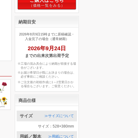
ご購入はこちら
納期目安
2026年8月9日15時までに原稿確認・
入金完了の場合（通常納期）
2026年9月24日
までの出来次第出荷予定
※工場の混み具合により納期が前後する場
合がございます。
※お届け希望日が既にお決まりの場合は、
必ず事前にご相談ください。
※ご注文後の初校作成に1～2営業日かか
る場合もございます。ご留意ください。
商品仕様
サイズ
≫サイズについて
サイズ：528×380mm
用紙／製本
≫用紙について