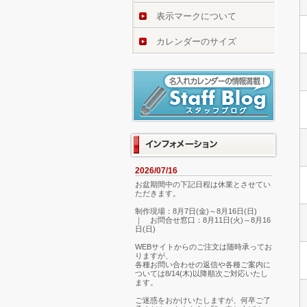
表示マークについて
カレンダーのサイズ
2026/07/16
お盆期間中の下記日程は休業とさせてい
ただきます。
制作現場：8月7日(金)～8月16日(日)
｜ お問合せ窓口：8月11日(火)～8月16
日(日)
WEBサイトからのご注文は随時承ってお
りますが、
各種お問い合わせの返信や各種ご案内に
ついては8/14(木)以降順次ご対応いたし
ます。
ご迷惑をおかけいたしますが、何卒ご了