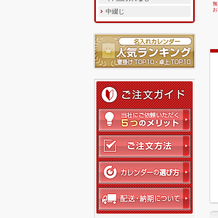
無
お
中綴じ