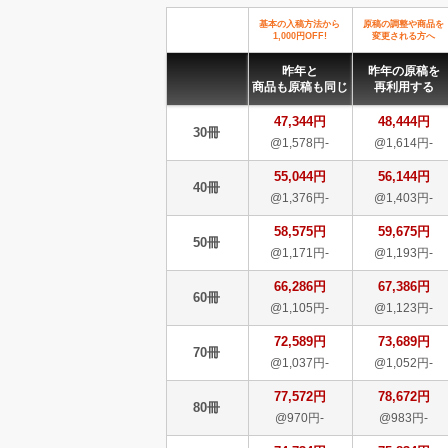
基本の入稿方法から
原稿の調整や商品を
1,000円OFF!
変更される方へ
昨年と
昨年の原稿を
商品も原稿も同じ
再利用する
47,344円
48,444円
30冊
@1,578円-
@1,614円-
55,044円
56,144円
40冊
@1,376円-
@1,403円-
58,575円
59,675円
50冊
@1,171円-
@1,193円-
66,286円
67,386円
60冊
@1,105円-
@1,123円-
72,589円
73,689円
70冊
@1,037円-
@1,052円-
77,572円
78,672円
80冊
@970円-
@983円-