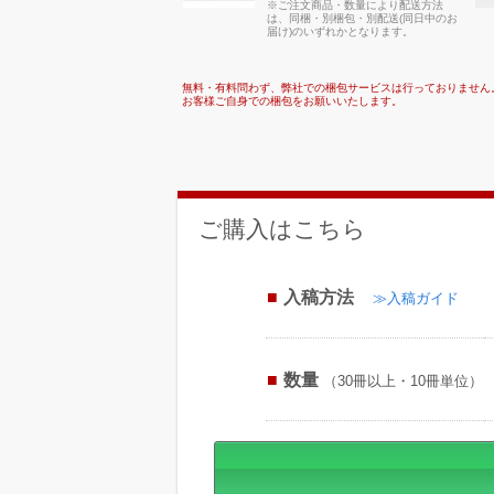
※ご注文商品・数量により配送方法
は、同梱・別梱包・別配送(同日中のお
届け)のいずれかとなります。
無料・有料問わず、弊社での梱包サービスは行っておりません
お客様ご自身での梱包をお願いいたします。
ご購入はこちら
入稿方法
≫入稿ガイド
数量
（30冊以上・10冊単位）