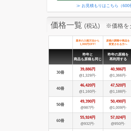
≫ お見積もりはこちら（60
価格一覧
(税込) ※価格
基本の入稿方法から
原稿の調整や商品を
1,000円OFF!
変更される方へ
昨年と
昨年の原稿を
商品も原稿も同じ
再利用する
39,886円
40,986円
30冊
@1,329円-
@1,366円-
46,420円
47,520円
40冊
@1,160円-
@1,188円-
49,390円
50,490円
50冊
@987円-
@1,009円-
55,924円
57,024円
60冊
@932円-
@950円-