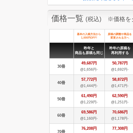
価格一覧
(税込) ※価格
基本の入稿方法から
原稿の調整や商品を
1,000円OFF!
変更される方へ
昨年と
昨年の原稿を
商品も原稿も同じ
再利用する
49,687円
50,787円
30冊
@1,656円-
@1,692円-
57,772円
58,872円
40冊
@1,444円-
@1,471円-
61,490円
62,590円
50冊
@1,229円-
@1,251円-
69,586円
70,686円
60冊
@1,160円-
@1,178円-
76,208円
77,308円
70冊