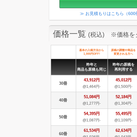
≫ お見積もりはこちら（60
価格一覧
(税込) ※価格
基本の入稿方法から
原稿の調整や商品を
1,000円OFF!
変更される方へ
昨年と
昨年の原稿を
商品も原稿も同じ
再利用する
43,912円
45,012円
30冊
@1,464円-
@1,500円-
51,084円
52,184円
40冊
@1,277円-
@1,304円-
54,395円
55,495円
50冊
@1,087円-
@1,109円-
61,534円
62,634円
60冊
@1,026円-
@1,043円-