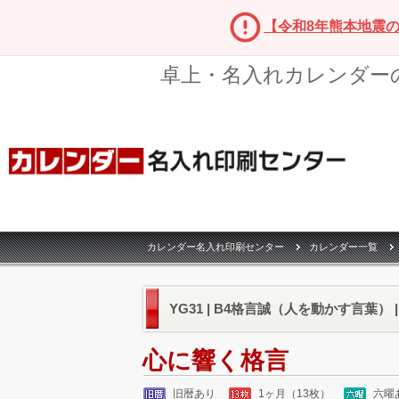
【令和8年熊本地震
卓上・名入れカレンダー
カレンダー名入れ印刷センター
カレンダー一覧
YG31 | B4格言誠（人を動かす言葉） 
心に響く格言
旧暦あり
1ヶ月（13枚）
六曜