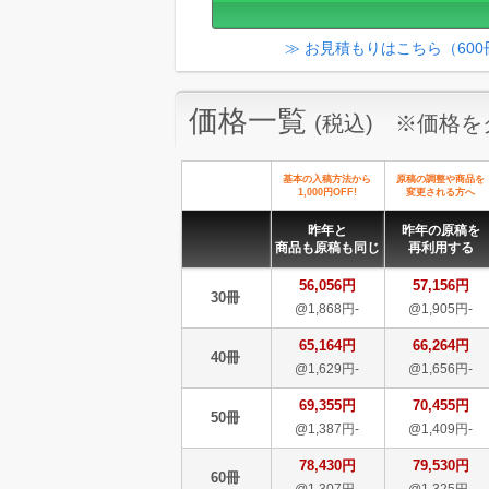
≫ お見積もりはこちら（60
価格一覧
(税込) ※価格
基本の入稿方法から
原稿の調整や商品を
1,000円OFF!
変更される方へ
昨年と
昨年の原稿を
商品も原稿も同じ
再利用する
56,056円
57,156円
30冊
@1,868円-
@1,905円-
65,164円
66,264円
40冊
@1,629円-
@1,656円-
69,355円
70,455円
50冊
@1,387円-
@1,409円-
78,430円
79,530円
60冊
@1,307円-
@1,325円-