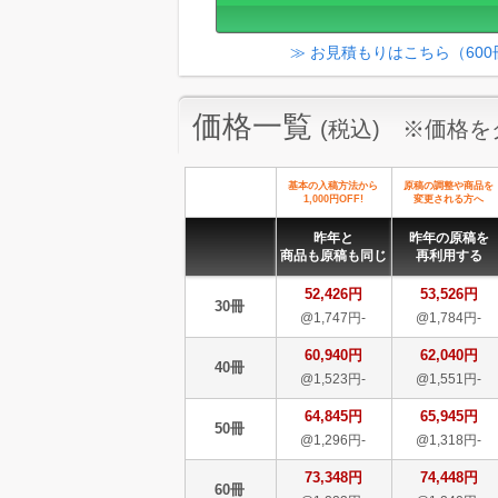
≫ お見積もりはこちら（60
価格一覧
(税込) ※価格
基本の入稿方法から
原稿の調整や商品を
1,000円OFF!
変更される方へ
昨年と
昨年の原稿を
商品も原稿も同じ
再利用する
52,426円
53,526円
30冊
@1,747円-
@1,784円-
60,940円
62,040円
40冊
@1,523円-
@1,551円-
64,845円
65,945円
50冊
@1,296円-
@1,318円-
73,348円
74,448円
60冊