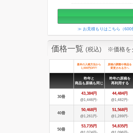
≫ お見積もりはこちら（60
価格一覧
(税込) ※価格
基本の入稿方法から
原稿の調整や商品を
1,000円OFF!
変更される方へ
昨年と
昨年の原稿を
商品も原稿も同じ
再利用する
43,384円
44,484円
30冊
@1,446円-
@1,482円-
50,468円
51,568円
40冊
@1,261円-
@1,289円-
53,735円
54,835円
50冊
@1,074円-
@1,096円-