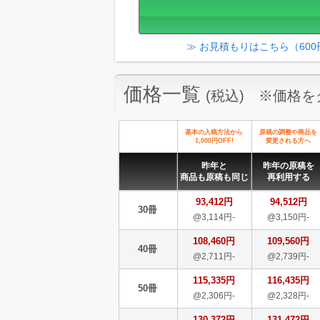
≫ お見積もりはこちら（60
価格一覧
(税込) ※価格
基本の入稿方法から
原稿の調整や商品を
1,000円OFF!
変更される方へ
昨年と
昨年の原稿を
商品も原稿も同じ
再利用する
93,412円
94,512円
30冊
@3,114円-
@3,150円-
108,460円
109,560円
40冊
@2,711円-
@2,739円-
115,335円
116,435円
50冊
@2,306円-
@2,328円-
130,372円
131,472円