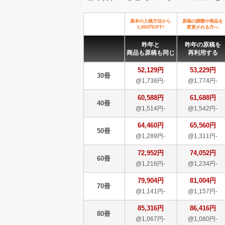
基本の入稿方法から
原稿の調整や商品を
1,000円OFF!
変更される方へ
昨年と
昨年の原稿を
商品も原稿も同じ
再利用する
52,129円
53,229円
30冊
@1,738円-
@1,774円-
60,588円
61,688円
40冊
@1,514円-
@1,542円-
64,460円
65,560円
50冊
@1,289円-
@1,311円-
72,952円
74,052円
60冊
@1,216円-
@1,234円-
79,904円
81,004円
70冊
@1,141円-
@1,157円-
85,316円
86,416円
80冊
@1,067円-
@1,080円-