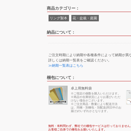
商品カテゴリー：
リング製本
花・盆栽・庭園
納品について：
ご注文時期により納期や各種条件によって納期が異
詳しくは納期一覧表をご確認ください。
≫納期一覧表はこちら
梱包について：
卓上用無料袋
※ご指定の個数を購入いただけます。
※商品や在庫状況によりお選びいただ
けない場合がございます。
※ご注文商品・数量により配送方法
は、同梱・別梱包・別配送(同日中のお
届け)のいずれかとなります。
無料・有料問わず、弊社での梱包サービスは行っておりません
お客様ご自身での梱包をお願いいたします。