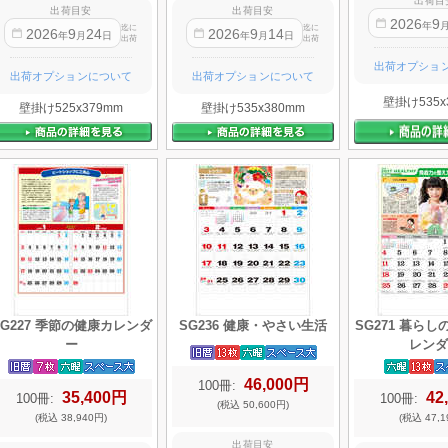
出荷目
出荷目安
出荷目安
2026
9
年
迄に
迄に
2026
9
24
2026
9
14
年
月
日
年
月
日
出荷
出荷
出荷オプショ
出荷オプションについて
出荷オプションについて
壁掛け535x
壁掛け525x379mm
壁掛け535x380mm
SG227 季節の健康カレンダ
SG236 健康・やさい生活
SG271 暮ら
ー
レンダ
46,000円
100冊:
35,400円
42
100冊:
100冊:
(税込 50,600円)
(税込 38,940円)
(税込 47,1
出荷目安