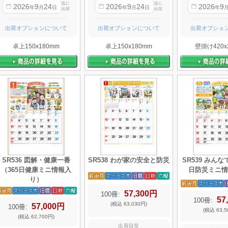
迄に
迄に
2026
9
24
2026
9
24
2026
9
年
月
日
年
月
日
年
出荷
出荷
出荷オプションについて
出荷オプションについて
出荷オプショ
卓上150x180mm
卓上150x180mm
壁掛け420x
SR536 図解・健康一番
SR538 わが家の安全と防災
SR539 みんな
（365日健康ミニ情報入
日防災ミニ情
り）
57,300円
100冊:
57
100冊:
(税込 63,030円)
57,000円
100冊:
(税込 63,5
(税込 62,700円)
出荷目安