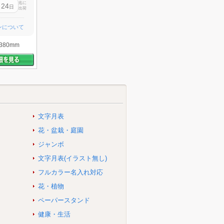
迄に
24
月
日
出荷
ンについて
380mm
文字月表
花・盆栽・庭園
ジャンボ
文字月表(イラスト無し)
フルカラー名入れ対応
花・植物
ペーパースタンド
健康・生活