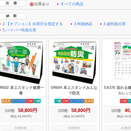
SR602 卓上スタンド健康一
SR604 卓上スタンドみんな
SA376 送れ
番
で防災
カレン
58,800円
58,800円
40
100冊:
100冊:
100冊:
(税込 64,680円)
(税込 64,680円)
(税込 44,8
出荷目安
出荷目安
出荷目