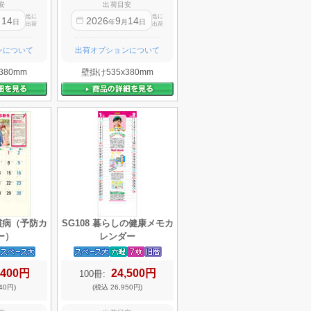
安
出荷目安
迄に
迄に
14
2026
9
14
月
日
年
月
日
出荷
出荷
ンについて
出荷オプションについて
380mm
壁掛け535x380mm
習慣病（予防カ
SG108 暮らしの健康メモカ
ー）
レンダー
,400円
24,500円
100冊:
40円)
(税込 26,950円)