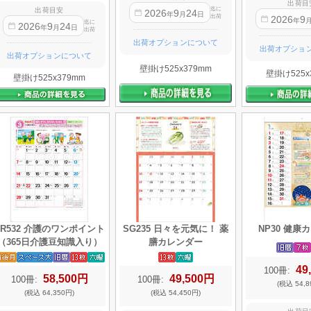
出荷目
迄に
出荷目安
2026
9
24
年
月
日
出荷
2026
9
年
迄に
2026
9
24
年
月
日
出荷
出荷オプションについて
出荷オプショ
出荷オプションについて
壁掛け525x379mm
壁掛け525x
壁掛け525x379mm
SR532 介護のワンポイント
SG235 日々を元気に！ 薬
NP30 健康
（365日介護豆知識入り）
膳カレンダー
49
100冊:
58,500円
49,500円
100冊:
100冊:
(税込 54,8
(税込 64,350円)
(税込 54,450円)