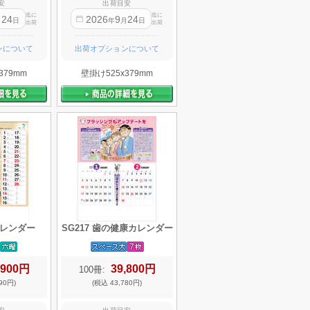
安
出荷目安
迄に
迄に
24
2026
9
24
月
日
年
月
日
出荷
出荷
ンについて
出荷オプションについて
379mm
壁掛け525x379mm
カレンダー
SG217 歯の健康カレンダー
,900円
39,800円
100冊:
90円)
(税込 43,780円)