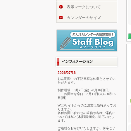
表示マークについて
カレンダーのサイズ
2026/07/16
お盆期間中の下記日程は休業とさせてい
ただきます。
制作現場：8月7日(金)～8月16日(日)
｜ お問合せ窓口：8月11日(火)～8月16
日(日)
WEBサイトからのご注文は随時承ってお
りますが、
各種お問い合わせの返信や各種ご案内に
ついては8/14(木)以降順次ご対応いたし
ます。
ご迷惑をおかけいたしますが、何卒ご了