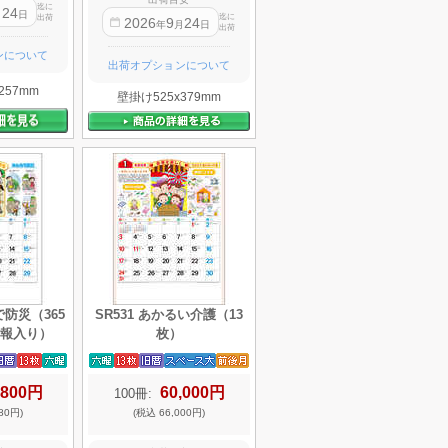
迄に
24
月
日
迄に
出荷
2026
9
24
年
月
日
出荷
ンについて
出荷オプションについて
257mm
壁掛け525x379mm
で防災（365
SR531 あかるい介護（13
報入り）
枚）
,800円
60,000円
100冊:
80円)
(税込 66,000円)