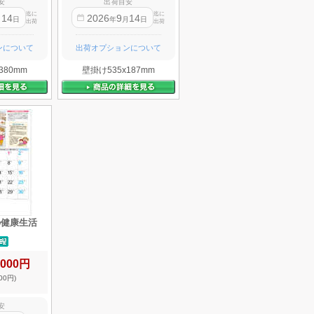
安
出荷目安
迄に
迄に
14
2026
9
14
月
日
年
月
日
出荷
出荷
ンについて
出荷オプションについて
380mm
壁掛け535x187mm
の健康生活
,000円
00円)
安