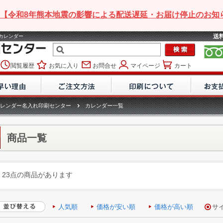
【令和8年熊本地震の影響による配送遅延・お届け停止のお知
送
れカレンダー
閲覧履歴
お気に入り
お問合せ
マイページ
カート
レンダー名入れ印刷センター
カレンダー一覧
商品一覧
23点の商品があります
人気順
価格が安い順
価格が高い順
サ