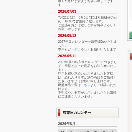
承くださいますようお願い申し上げま
す。
2026/07/03
7月22日(水)、8月6日(木)は社員研修のた
め、16:00で営業終了致します。
ご迷惑をおかけ致しますが何卒よろしく
お願い致します。
2026/05/12
2027年版カレンダーを販売開始いたしま
した。
本年もどうぞよろしくお願いいたします
2026/05/11
2027年版の名入れカレンダーにつきまし
て、廃盤となった商品をお知らせいたし
ます。
昨年お買い求めいただきましたお客様
は、恐れ入りますが別の商品をご検討く
ださいますようお願い申し上げます。
廃盤商品一覧は
こちら
よりご確認いただ
けます。
不明点やご要望がございましたらお気軽
にご連絡くださいませ。
2026年8月