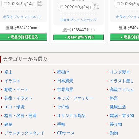
迄に
2026
9
14
2026
9
年
月
日
年
迄に
出荷
2026
9
24
年
月
日
出荷
出荷オプションについて
出荷オプショ
出荷オプションについて
壁掛け538x379mm
壁掛け540x
壁掛け538x379mm
カテゴリーから選ぶ
卓上
壁掛け
リング製本
イラスト
日本風景
イラスト無し
動物・ペット
世界風景
高級フィルム
芸術・イラスト
キッズ・ファミリー
格言
エコ・環境
その他
健康生活
格言・名言・開運
オリジナル商品
建築・乗り物
建築
手帳
乗り物
プラスチックスタンド
CDケース
動物