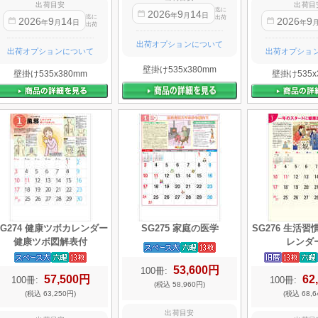
出荷目安
出荷目
迄に
2026
9
14
年
月
日
迄に
出荷
2026
9
14
2026
9
年
月
日
年
出荷
出荷オプションについて
出荷オプションについて
出荷オプショ
壁掛け535x380mm
壁掛け535x380mm
壁掛け535x
SG274 健康ツボカレンダー
SG275 家庭の医学
SG276 生活
健康ツボ図解表付
レンダ
53,600円
100冊:
57,500円
62
100冊:
100冊:
(税込 58,960円)
(税込 63,250円)
(税込 68,6
出荷目安