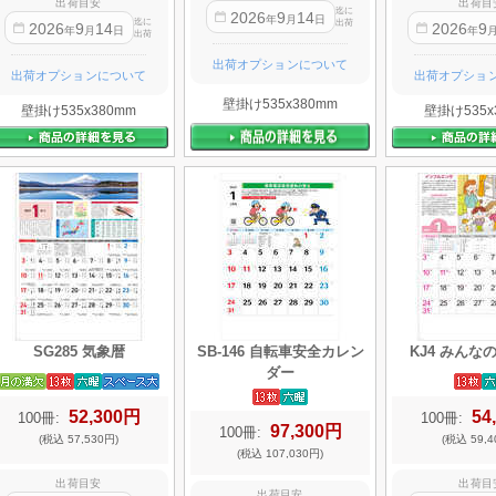
出荷目安
出荷目
迄に
2026
9
14
年
月
日
迄に
出荷
2026
9
14
2026
9
年
月
日
年
出荷
出荷オプションについて
出荷オプションについて
出荷オプショ
壁掛け535x380mm
壁掛け535x380mm
壁掛け535x
SG285 気象暦
SB-146 自転車安全カレン
KJ4 みんな
ダー
52,300円
54
100冊:
100冊:
97,300円
100冊:
(税込 57,530円)
(税込 59,4
(税込 107,030円)
出荷目安
出荷目
出荷目安