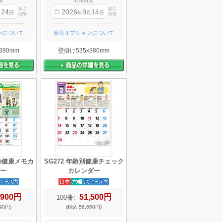
安
出荷目安
迄に
迄に
24
2026
9
14
月
日
年
月
日
出荷
出荷
ンについて
出荷オプションについて
380mm
壁掛け535x380mm
しの健康メモカ
SG272 年齢別健康チェック
ー
カレンダー
,900円
51,500円
100冊:
90円)
(税込 56,650円)