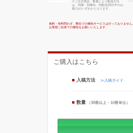
※ご注文商品・数量により配送方法
は、同梱・別梱包・別配送(同日中のお
届け)のいずれかとなります。
無料・有料問わず、弊社での梱包サービスは行っておりません
お客様ご自身での梱包をお願いいたします。
ご購入はこちら
入稿方法
≫入稿ガイド
数量
（30冊以上・10冊単位）