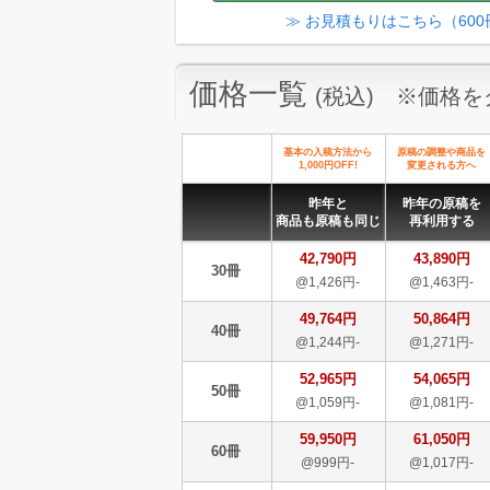
≫ お見積もりはこちら（60
価格一覧
(税込) ※価格
基本の入稿方法から
原稿の調整や商品を
1,000円OFF!
変更される方へ
昨年と
昨年の原稿を
商品も原稿も同じ
再利用する
42,790円
43,890円
30冊
@1,426円-
@1,463円-
49,764円
50,864円
40冊
@1,244円-
@1,271円-
52,965円
54,065円
50冊
@1,059円-
@1,081円-
59,950円
61,050円
60冊
@999円-
@1,017円-