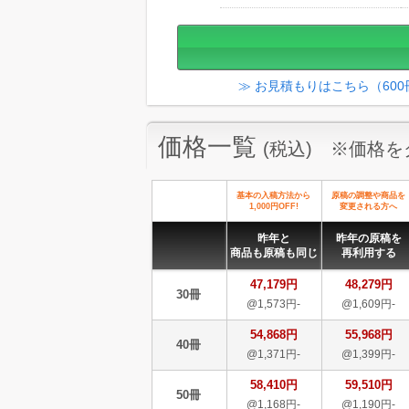
≫ お見積もりはこちら（60
価格一覧
(税込) ※価格
基本の入稿方法から
原稿の調整や商品を
1,000円OFF!
変更される方へ
昨年と
昨年の原稿を
商品も原稿も同じ
再利用する
47,179円
48,279円
30冊
@1,573円-
@1,609円-
54,868円
55,968円
40冊
@1,371円-
@1,399円-
58,410円
59,510円
50冊
@1,168円-
@1,190円-