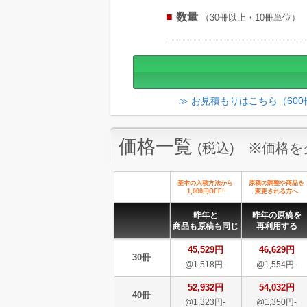
数量
（30冊以上・10冊単位）
≫ お見積もりはこちら（60
価格一覧
(税込) ※価格
基本の入稿方法から
原稿の調整や商品を
1,000円OFF!
変更される方へ
昨年と
昨年の原稿を
商品も原稿も同じ
再利用する
45,529円
46,629円
30冊
@1,518円-
@1,554円-
52,932円
54,032円
40冊
@1,323円-
@1,350円-