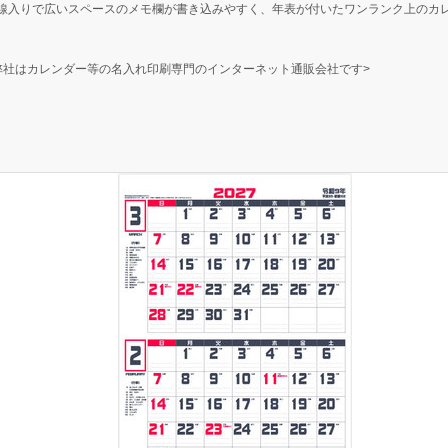
線入りで広いスペースのメモ欄が書き込みやすく、年表が付いたワンランク上のカ
弊社はカレンダー等の名入れ印刷専門のインターネット通販会社です>