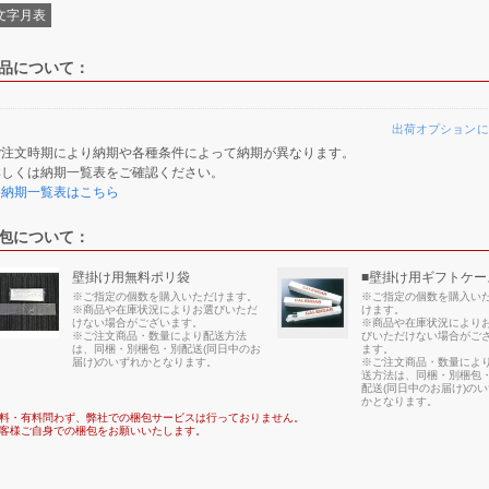
文字月表
品について：
出荷オプションに
ご注文時期により納期や各種条件によって納期が異なります。
詳しくは納期一覧表をご確認ください。
≫納期一覧表はこちら
包について：
壁掛け用無料ポリ袋
■壁掛け用ギフトケー
※ご指定の個数を購入いただけます。
※ご指定の個数を購入い
※商品や在庫状況によりお選びいただ
けます。
けない場合がございます。
※商品や在庫状況により
※ご注文商品・数量により配送方法
びいただけない場合がご
は、同梱・別梱包・別配送(同日中のお
ます。
届け)のいずれかとなります。
※ご注文商品・数量によ
送方法は、同梱・別梱包
配送(同日中のお届け)の
かとなります。
料・有料問わず、弊社での梱包サービスは行っておりません。
客様ご自身での梱包をお願いいたします。