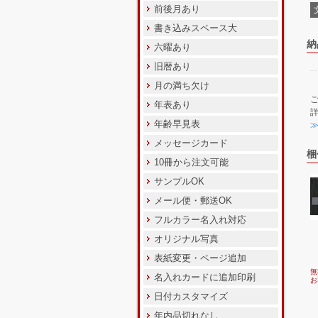
前後月あり
書き込みスペース大
納
六曜あり
旧暦あり
月の満ち欠け
年表あり
年齢早見表
メッセージカード
梱
10冊から注文可能
サンプルOK
メール便・郵送OK
フルカラー名入れ対応
オリジナル写真
表紙変更・ページ追加
無
名入れカードに追加印刷
お
日付カスタマイズ
年内品切れなし