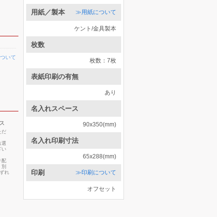
用紙／製本
≫用紙について
ケント/金具製本
枚数
ついて
枚数：7枚
表紙印刷の有無
あり
名入れスペース
ス
90x350(mm)
ただ
名入れ印刷寸法
お選
ざい
65x288(mm)
り配
・別
印刷
≫印刷について
いずれ
オフセット