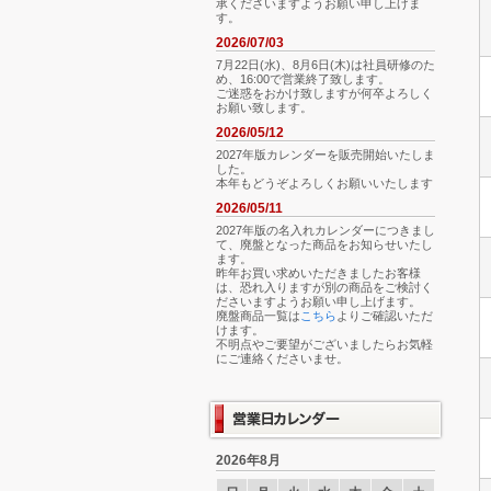
承くださいますようお願い申し上げま
す。
2026/07/03
7月22日(水)、8月6日(木)は社員研修のた
め、16:00で営業終了致します。
ご迷惑をおかけ致しますが何卒よろしく
お願い致します。
2026/05/12
2027年版カレンダーを販売開始いたしま
した。
本年もどうぞよろしくお願いいたします
2026/05/11
2027年版の名入れカレンダーにつきまし
て、廃盤となった商品をお知らせいたし
ます。
昨年お買い求めいただきましたお客様
は、恐れ入りますが別の商品をご検討く
ださいますようお願い申し上げます。
廃盤商品一覧は
こちら
よりご確認いただ
けます。
不明点やご要望がございましたらお気軽
にご連絡くださいませ。
2026年8月