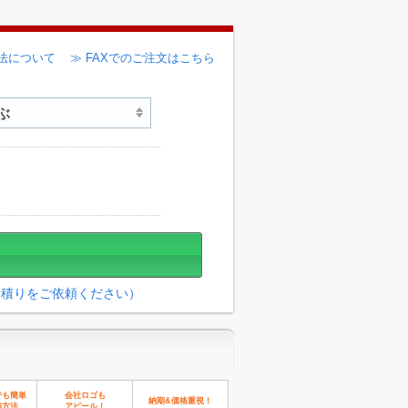
法について
≫ FAXでのご注文はこちら
見積りをご依頼ください）
でも簡単
会社ロゴも
納期&価格重視！
稿方法
アピール！