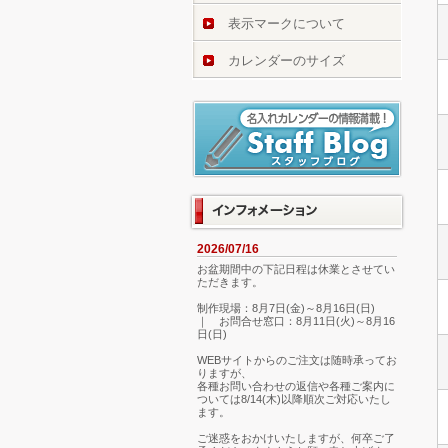
表示マークについて
カレンダーのサイズ
2026/07/16
お盆期間中の下記日程は休業とさせてい
ただきます。
制作現場：8月7日(金)～8月16日(日)
｜ お問合せ窓口：8月11日(火)～8月16
日(日)
WEBサイトからのご注文は随時承ってお
りますが、
各種お問い合わせの返信や各種ご案内に
ついては8/14(木)以降順次ご対応いたし
ます。
ご迷惑をおかけいたしますが、何卒ご了