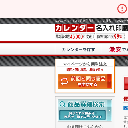
IC301 ホワイト3ヶ月文字月表（ミシン目入） | 202
カ
マイページから簡単注文
前回と同じ商品・原稿で注文
厚
常
1
お見積はこちらから