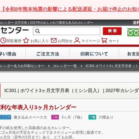
【令和8年熊本地震の影響による配送遅延・お届け停止のお知
送
7年カレンダー 文字月表 | 2027年のおしゃれで激安な名入れカレンダー
閲覧履歴
お気に入り
お問合せ
マイページ
カート
レンダー名入れ印刷センター
カレンダー一覧
IC301 ホワイト3ヶ月文字月表（
IC301 | ホワイト3ヶ月文字月表（ミシン目入） | 2027年カレン
便利な年表入り3ヶ月カレンダー
書き込みスペース大
3ヶ月（7枚）
六曜あり
手の紙を使用した高級感のあるカレンダー。
に2ヵ月先の予定をチェックできスケジュール管理に最適です。
5ヵ月分（翌年の3月まで）あり、とてもお得。