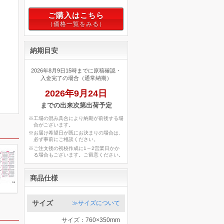
ご購入はこちら
納期目安
2026年8月9日15時までに原稿確認・
入金完了の場合（通常納期）
2026年9月24日
までの出来次第出荷予定
※工場の混み具合により納期が前後する場
合がございます。
※お届け希望日が既にお決まりの場合は、
必ず事前にご相談ください。
※ご注文後の初校作成に1～2営業日かか
る場合もございます。ご留意ください。
商品仕様
サイズ
≫サイズについて
サイズ：760×350mm