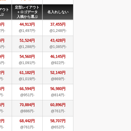
定型レイアウト
アウト
＋ロゴデータ
名入れしない
選ぶ
入稿から選ぶ
3円
44,913円
37,455円
7円-
@1,497円-
@1,248円-
4円
51,524円
43,428円
5円-
@1,288円-
@1,085円-
0円
54,560円
46,145円
5円-
@1,091円-
@922円-
2円
61,182円
52,140円
円-
@1,019円-
@869円-
4円
66,594円
56,980円
円-
@951円-
@814円-
4円
70,884円
60,896円
円-
@886円-
@761円-
2円
68,442円
58,707円
円-
@761円-
@652円-