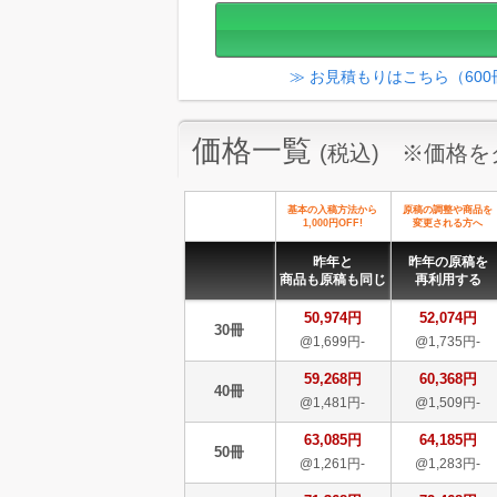
≫ お見積もりはこちら（60
価格一覧
(税込) ※価格
基本の入稿方法から
原稿の調整や商品を
1,000円OFF!
変更される方へ
昨年と
昨年の原稿を
商品も原稿も同じ
再利用する
50,974円
52,074円
30冊
@1,699円-
@1,735円-
59,268円
60,368円
40冊
@1,481円-
@1,509円-
63,085円
64,185円
50冊
@1,261円-
@1,283円-