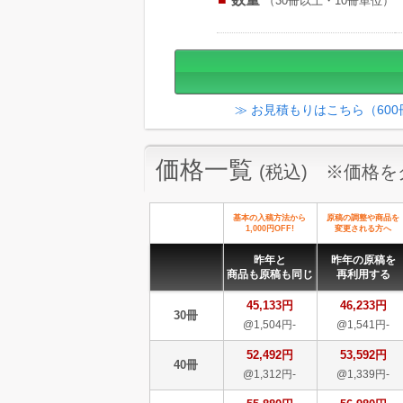
（30冊以上・10冊単位）
≫ お見積もりはこちら（60
価格一覧
(税込) ※価格
基本の入稿方法から
原稿の調整や商品を
1,000円OFF!
変更される方へ
昨年と
昨年の原稿を
商品も原稿も同じ
再利用する
45,133円
46,233円
30冊
@1,504円-
@1,541円-
52,492円
53,592円
40冊
@1,312円-
@1,339円-