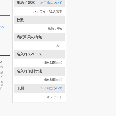
用紙／製本
≫用紙について
SPホワイト/金具製本
枚数
ついて
枚数：6枚
表紙印刷の有無
あり
名入れスペース
ス
80x425(mm)
ただ
名入れ印刷寸法
お選
ざい
60x385(mm)
り配
・別
印刷
≫印刷について
いずれ
オフセット