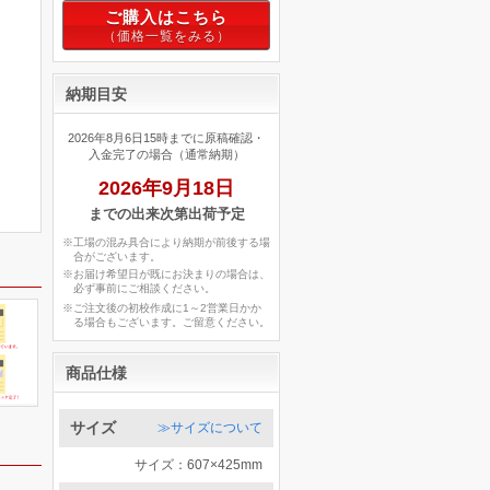
ご購入はこちら
納期目安
2026年8月6日15時までに原稿確認・
入金完了の場合（通常納期）
2026年9月18日
までの出来次第出荷予定
※工場の混み具合により納期が前後する場
合がございます。
※お届け希望日が既にお決まりの場合は、
必ず事前にご相談ください。
※ご注文後の初校作成に1～2営業日かか
る場合もございます。ご留意ください。
商品仕様
サイズ
≫サイズについて
サイズ：607×425mm