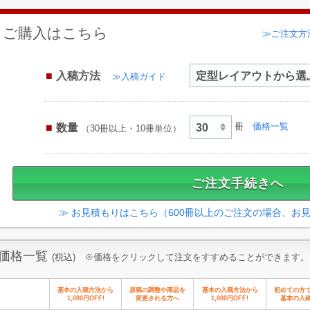
ご購入はこちら
≫ご注文方
入稿方法
≫入稿ガイド
数量
冊
価格一覧
（30冊以上・10冊単位）
≫ お見積もりはこちら（600冊以上のご注文の場合、お
価格一覧
(税込) ※価格をクリックして注文をすすめることができます。
基本の入稿方法から
原稿の調整や商品を
基本の入稿方法から
初めての方
1,000円OFF!
変更される方へ
1,000円OFF!
基本の入