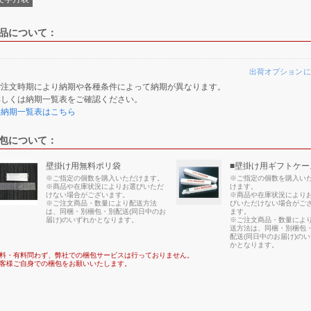
品について：
出荷オプションに
ご注文時期により納期や各種条件によって納期が異なります。
詳しくは納期一覧表をご確認ください。
≫納期一覧表はこちら
包について：
壁掛け用無料ポリ袋
■壁掛け用ギフトケー
※ご指定の個数を購入いただけます。
※ご指定の個数を購入い
※商品や在庫状況によりお選びいただ
けます。
けない場合がございます。
※商品や在庫状況により
※ご注文商品・数量により配送方法
びいただけない場合がご
は、同梱・別梱包・別配送(同日中のお
ます。
届け)のいずれかとなります。
※ご注文商品・数量によ
送方法は、同梱・別梱包
配送(同日中のお届け)の
かとなります。
料・有料問わず、弊社での梱包サービスは行っておりません。
客様ご自身での梱包をお願いいたします。