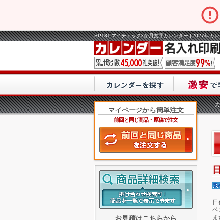
SP131 マイチェック3か月文字カレンダー | 2027年
カ
マイページから簡単注文
前回と同じ商品・原稿で注文
日
ペ
ま
お見積はこちらから