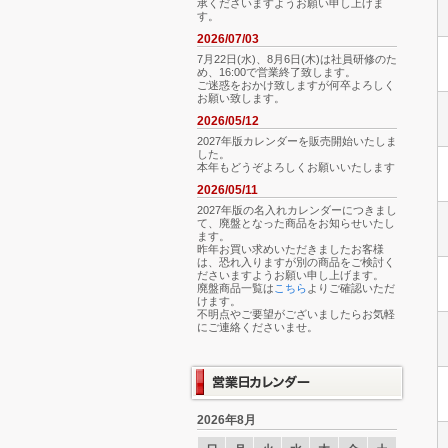
承くださいますようお願い申し上げま
す。
2026/07/03
7月22日(水)、8月6日(木)は社員研修のた
め、16:00で営業終了致します。
ご迷惑をおかけ致しますが何卒よろしく
お願い致します。
2026/05/12
2027年版カレンダーを販売開始いたしま
した。
本年もどうぞよろしくお願いいたします
2026/05/11
2027年版の名入れカレンダーにつきまし
て、廃盤となった商品をお知らせいたし
ます。
昨年お買い求めいただきましたお客様
は、恐れ入りますが別の商品をご検討く
ださいますようお願い申し上げます。
廃盤商品一覧は
こちら
よりご確認いただ
けます。
不明点やご要望がございましたらお気軽
にご連絡くださいませ。
2026年8月