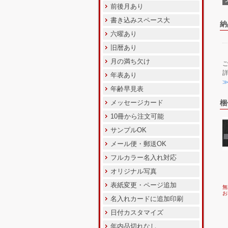
前後月あり
書き込みスペース大
納
六曜あり
旧暦あり
月の満ち欠け
年表あり
年齢早見表
メッセージカード
梱
10冊から注文可能
サンプルOK
メール便・郵送OK
フルカラー名入れ対応
オリジナル写真
表紙変更・ページ追加
無
お
名入れカードに追加印刷
日付カスタマイズ
年内品切れなし