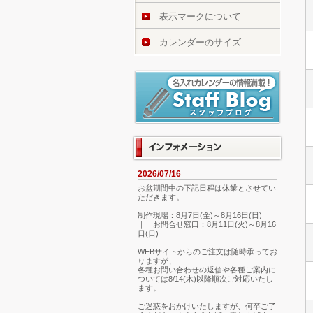
表示マークについて
カレンダーのサイズ
2026/07/16
お盆期間中の下記日程は休業とさせてい
ただきます。
制作現場：8月7日(金)～8月16日(日)
｜ お問合せ窓口：8月11日(火)～8月16
日(日)
WEBサイトからのご注文は随時承ってお
りますが、
各種お問い合わせの返信や各種ご案内に
ついては8/14(木)以降順次ご対応いたし
ます。
ご迷惑をおかけいたしますが、何卒ご了