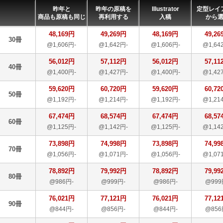
昨年と
昨年の原稿を
Illustrator
定型レイ
商品も原稿も同じ
再利用する
入稿
から
48,169円
49,269円
48,169円
49,26
30冊
@1,606円-
@1,642円-
@1,606円-
@1,64
56,012円
57,112円
56,012円
57,11
40冊
@1,400円-
@1,427円-
@1,400円-
@1,42
59,620円
60,720円
59,620円
60,72
50冊
@1,192円-
@1,214円-
@1,192円-
@1,21
67,474円
68,574円
67,474円
68,57
60冊
@1,125円-
@1,142円-
@1,125円-
@1,14
73,898円
74,998円
73,898円
74,99
70冊
@1,056円-
@1,071円-
@1,056円-
@1,07
78,892円
79,992円
78,892円
79,99
80冊
@986円-
@999円-
@986円-
@999
76,021円
77,121円
76,021円
77,12
90冊
@844円-
@856円-
@844円-
@856