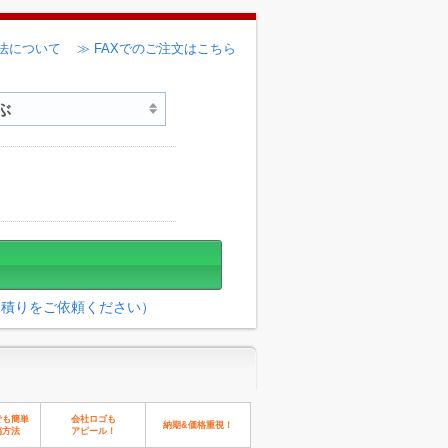
法について
≫ FAXでのご注文はこちら
見積りをご依頼ください）
でも簡単
会社ロゴも
納期&価格重視！
稿方法
アピール！