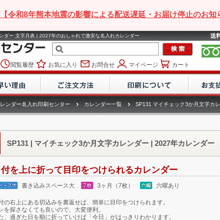
【令和8年熊本地震の影響による配送遅延・お届け停止のお知
送
カレンダー 文字月表 | 2027年のおしゃれで激安な名入れカレンダー
閲覧履歴
お気に入り
お問合せ
マイページ
カート
レンダー名入れ印刷センター
カレンダー一覧
SP131 マイチェック3か月文字カ
SP131 | マイチェック3か月文字カレンダー | 2027年カレンダー
日付を上に折って目印をつけられるカレンダー
書き込みスペース大
3ヶ月（7枚）
六曜あり
付の右上にある切込みを裏返せば、簡単に目印をつけられます。
ンを探さなくても良いので、大変便利。
た、過ぎた日を順に折っていけば「今日」がはっきりわかります。