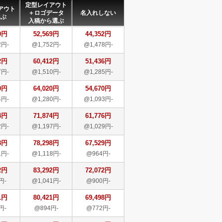
定型レイアウト
アウト
＋ロゴデータ
名入れしない
選ぶ
入稿から選ぶ
9円
52,569円
44,352円
2円-
@1,752円-
@1,478円-
2円
60,412円
51,436円
7円-
@1,510円-
@1,285円-
0円
64,020円
54,670円
4円-
@1,280円-
@1,093円-
4円
71,874円
61,776円
2円-
@1,197円-
@1,029円-
8円
78,298円
67,529円
1円-
@1,118円-
@964円-
2円
83,292円
72,072円
円-
@1,041円-
@900円-
1円
80,421円
69,498円
円-
@894円-
@772円-