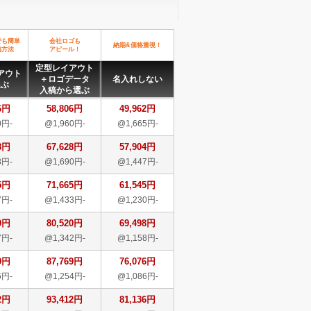
でも簡単
会社ロゴも
納期&価格重視！
稿方法
アピール！
定型レイアウト
アウト
＋ロゴデータ
名入れしない
選ぶ
入稿から選ぶ
6円
58,806円
49,962円
0円-
@1,960円-
@1,665円-
8円
67,628円
57,904円
8円-
@1,690円-
@1,447円-
5円
71,665円
61,545円
7円-
@1,433円-
@1,230円-
0円
80,520円
69,498円
7円-
@1,342円-
@1,158円-
9円
87,769円
76,076円
6円-
@1,254円-
@1,086円-
2円
93,412円
81,136円