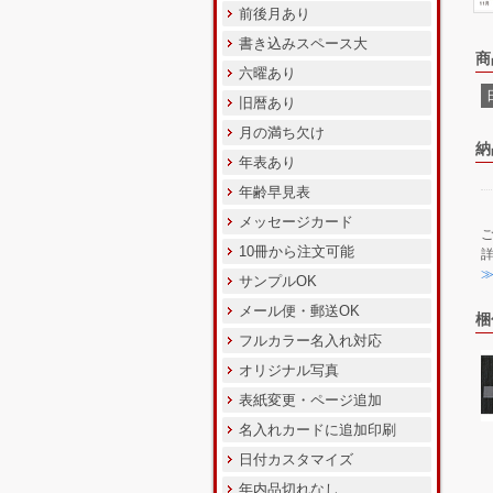
前後月あり
書き込みスペース大
商
六曜あり
旧暦あり
月の満ち欠け
納
年表あり
年齢早見表
メッセージカード
10冊から注文可能
サンプルOK
メール便・郵送OK
梱
フルカラー名入れ対応
オリジナル写真
表紙変更・ページ追加
名入れカードに追加印刷
日付カスタマイズ
年内品切れなし