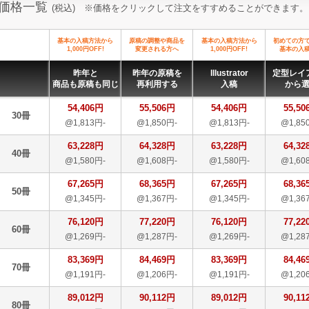
価格一覧
(税込) ※価格をクリックして注文をすすめることができます。
基本の入稿方法から
原稿の調整や商品を
基本の入稿方法から
初めての方
1,000円OFF!
変更される方へ
1,000円OFF!
基本の入
昨年と
昨年の原稿を
Illustrator
定型レイ
商品も原稿も同じ
再利用する
入稿
から
54,406円
55,506円
54,406円
55,50
30冊
@1,813円-
@1,850円-
@1,813円-
@1,85
63,228円
64,328円
63,228円
64,32
40冊
@1,580円-
@1,608円-
@1,580円-
@1,60
67,265円
68,365円
67,265円
68,36
50冊
@1,345円-
@1,367円-
@1,345円-
@1,36
76,120円
77,220円
76,120円
77,22
60冊
@1,269円-
@1,287円-
@1,269円-
@1,28
83,369円
84,469円
83,369円
84,46
70冊
@1,191円-
@1,206円-
@1,191円-
@1,20
89,012円
90,112円
89,012円
90,11
80冊