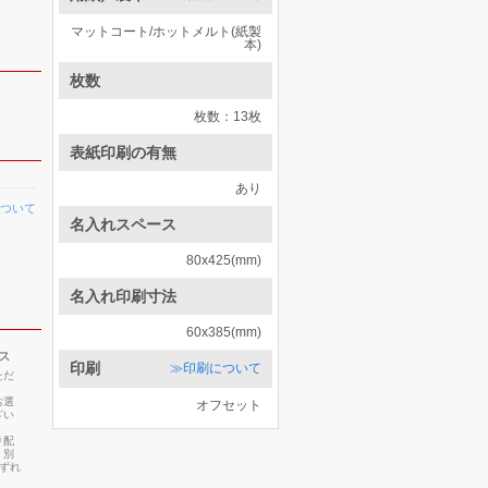
マットコート/ホットメルト(紙製
本)
枚数
枚数：13枚
表紙印刷の有無
あり
ついて
名入れスペース
80x425(mm)
名入れ印刷寸法
60x385(mm)
ス
印刷
≫印刷について
ただ
お選
オフセット
ざい
り配
・別
いずれ