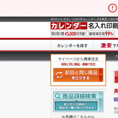
SP20 たたずまい | 2027年カレンダー 日本風景 | 
カ
マイページから簡単注文
前回と同じ商品・原稿で注文
風
不
お見積はこちらから