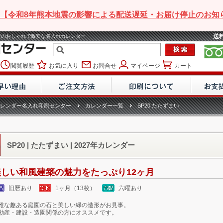
【令和8年熊本地震の影響による配送遅延・お届け停止のお知
送
2027年のおしゃれで激安な名入れカレンダー
閲覧履歴
お気に入り
お問合せ
マイページ
カート
レンダー名入れ印刷センター
カレンダー一覧
SP20 たたずまい
SP20 | たたずまい | 2027年カレンダー
美しい和風建築の魅力をたっぷり12ヶ月
旧暦あり
1ヶ月（13枚）
六曜あり
雅な趣ある庭園の石と美しい緑の造形がお見事。
動産・建設・造園関係の方にオススメです。