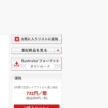
価格
100冊で定型レイアウトから選ぶ場合
731円／部
(税込804円／部)