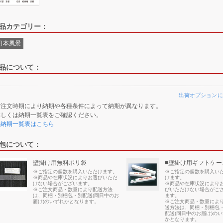
品カテゴリー：
日本風景
品について：
出荷オプションに
ご注文時期により納期や各種条件によって納期が異なります。
詳しくは納期一覧表をご確認ください。
≫納期一覧表はこちら
包について：
壁掛け用無料ポリ袋
■壁掛け用ギフトケー
※ご指定の個数を購入いただけます。
※ご指定の個数を購入い
※商品や在庫状況によりお選びいただ
けます。
けない場合がございます。
※商品や在庫状況により
※ご注文商品・数量により配送方法
びいただけない場合がご
は、同梱・別梱包・別配送(同日中のお
ます。
届け)のいずれかとなります。
※ご注文商品・数量によ
送方法は、同梱・別梱包
配送(同日中のお届け)の
かとなります。