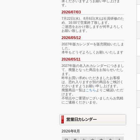
承くださいますようお願い申し上げま
す。
2026/07/03
7月22日(水)、8月6日(木)は社員研修のた
め、16:00で営業終了致します。
ご迷惑をおかけ致しますが何卒よろしく
お願い致します。
2026/05/12
2027年版カレンダーを販売開始いたしま
した。
本年もどうぞよろしくお願いいたします
2026/05/11
2027年版の名入れカレンダーにつきまし
て、廃盤となった商品をお知らせいたし
ます。
昨年お買い求めいただきましたお客様
は、恐れ入りますが別の商品をご検討く
ださいますようお願い申し上げます。
廃盤商品一覧は
こちら
よりご確認いただ
けます。
不明点やご要望がございましたらお気軽
にご連絡くださいませ。
2026年8月