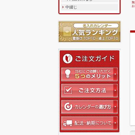
無
お
中綴じ