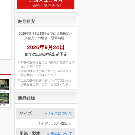
ご購入はこちら
納期目安
2026年8月9日15時までに原稿確認・
入金完了の場合（通常納期）
2026年9月24日
までの出来次第出荷予定
※工場の混み具合により納期が前後する場
合がございます。
※お届け希望日が既にお決まりの場合は、
必ず事前にご相談ください。
※ご注文後の初校作成に1～2営業日かか
る場合もございます。ご留意ください。
商品仕様
サイズ
≫サイズについて
サイズ：607×425mm
用紙／製本
≫用紙について