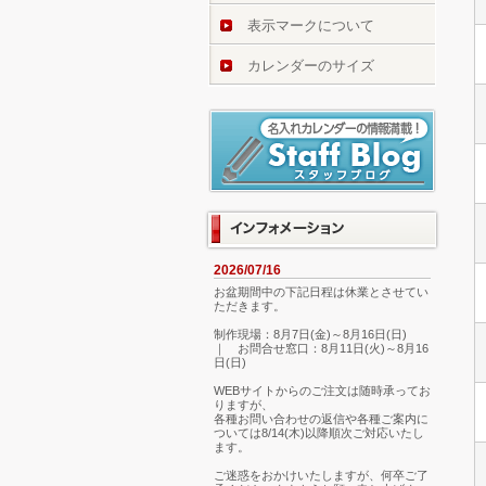
表示マークについて
カレンダーのサイズ
2026/07/16
お盆期間中の下記日程は休業とさせてい
ただきます。
制作現場：8月7日(金)～8月16日(日)
｜ お問合せ窓口：8月11日(火)～8月16
日(日)
WEBサイトからのご注文は随時承ってお
りますが、
各種お問い合わせの返信や各種ご案内に
ついては8/14(木)以降順次ご対応いたし
ます。
ご迷惑をおかけいたしますが、何卒ご了