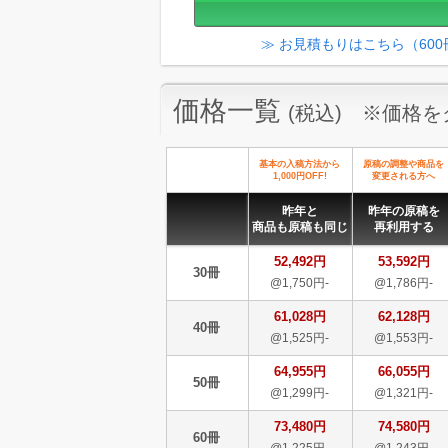
≫ お見積もりはこちら（60
価格一覧
(税込) ※価格
基本の入稿方法から
原稿の調整や商品を
1,000円OFF!
変更される方へ
昨年と
昨年の原稿を
商品も原稿も同じ
再利用する
52,492円
53,592円
30冊
@1,750円-
@1,786円-
61,028円
62,128円
40冊
@1,525円-
@1,553円-
64,955円
66,055円
50冊
@1,299円-
@1,321円-
73,480円
74,580円
60冊
@1,225円-
@1,243円-