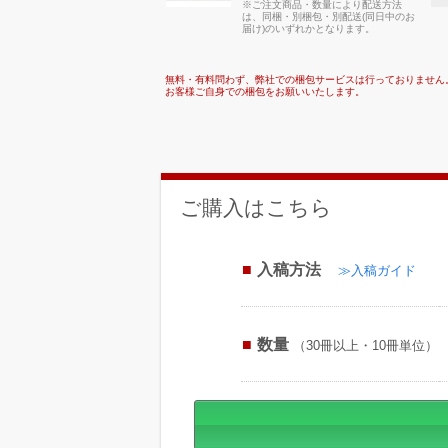
※ご注文商品・数量により配送方法
は、同梱・別梱包・別配送(同日中のお
届け)のいずれかとなります。
無料・有料問わず、弊社での梱包サービスは行っておりません
お客様ご自身での梱包をお願いいたします。
ご購入はこちら
入稿方法
≫入稿ガイド
数量
（30冊以上・10冊単位）