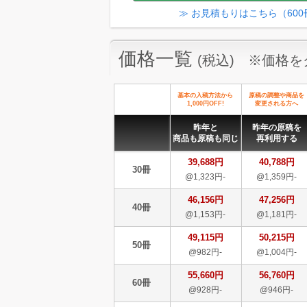
≫ お見積もりはこちら（60
価格一覧
(税込) ※価格
基本の入稿方法から
原稿の調整や商品を
1,000円OFF!
変更される方へ
昨年と
昨年の原稿を
商品も原稿も同じ
再利用する
39,688円
40,788円
30冊
@1,323円-
@1,359円-
46,156円
47,256円
40冊
@1,153円-
@1,181円-
49,115円
50,215円
50冊
@982円-
@1,004円-
55,660円
56,760円
60冊
@928円-
@946円-