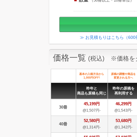
（30冊以上・10冊単位）
≫ お見積もりはこちら（60
価格一覧
(税込) ※価格
基本の入稿方法から
原稿の調整や商品を
1,000円OFF!
変更される方へ
昨年と
昨年の原稿を
商品も原稿も同じ
再利用する
45,199円
46,299円
30冊
@1,507円-
@1,543円-
52,580円
53,680円
40冊
@1,314円-
@1,342円-