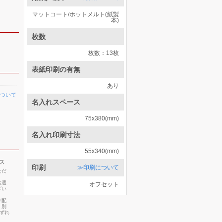
マットコート/ホットメルト(紙製
本)
枚数
枚数：13枚
表紙印刷の有無
あり
ついて
名入れスペース
75x380(mm)
名入れ印刷寸法
55x340(mm)
ス
印刷
≫印刷について
ただ
お選
オフセット
ざい
り配
・別
いずれ