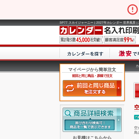
SP77 スカイジャーニー | 2027年カレンダー 世界風景
カ
マイページから簡単注文
前回と同じ商品・原稿で注文
空
鳥
お見積はこちらから