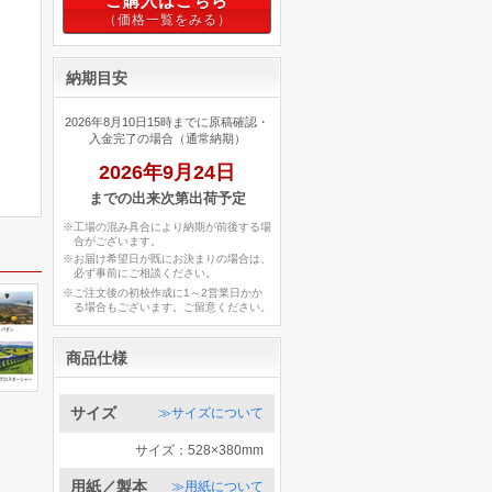
ご購入はこちら
納期目安
2026年8月10日15時までに原稿確認・
入金完了の場合（通常納期）
2026年9月24日
までの出来次第出荷予定
※工場の混み具合により納期が前後する場
合がございます。
※お届け希望日が既にお決まりの場合は、
必ず事前にご相談ください。
※ご注文後の初校作成に1～2営業日かか
る場合もございます。ご留意ください。
商品仕様
サイズ
≫サイズについて
サイズ：528×380mm
用紙／製本
≫用紙について