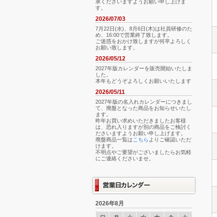
承くださいますようお願い申し上げま
す。
2026/07/03
7月22日(水)、8月6日(木)は社員研修のた
め、16:00で営業終了致します。
ご迷惑をおかけ致しますが何卒よろしく
お願い致します。
2026/05/12
2027年版カレンダーを販売開始いたしま
した。
本年もどうぞよろしくお願いいたします
2026/05/11
2027年版の名入れカレンダーにつきまし
て、廃盤となった商品をお知らせいたし
ます。
昨年お買い求めいただきましたお客様
は、恐れ入りますが別の商品をご検討く
ださいますようお願い申し上げます。
廃盤商品一覧は
こちら
よりご確認いただ
けます。
不明点やご要望がございましたらお気軽
にご連絡くださいませ。
2026年8月