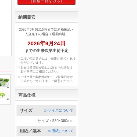
納期目安
2026年8月8日15時までに原稿確認・
入金完了の場合（通常納期）
2026年9月24日
までの出来次第出荷予定
※工場の混み具合により納期が前後する場
合がございます。
※お届け希望日が既にお決まりの場合は、
必ず事前にご相談ください。
※ご注文後の初校作成に1～2営業日かか
る場合もございます。ご留意ください。
商品仕様
サイズ
≫サイズについて
サイズ：530×380mm
用紙／製本
≫用紙について