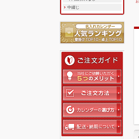
お
中綴じ