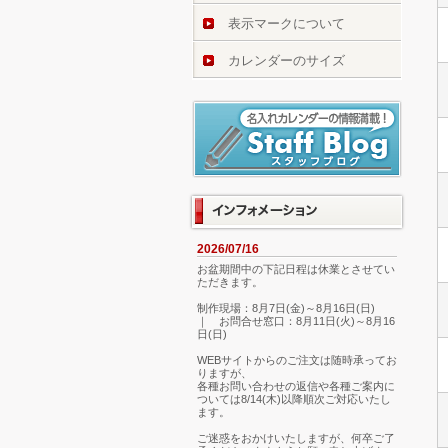
表示マークについて
カレンダーのサイズ
2026/07/16
お盆期間中の下記日程は休業とさせてい
ただきます。
制作現場：8月7日(金)～8月16日(日)
｜ お問合せ窓口：8月11日(火)～8月16
日(日)
WEBサイトからのご注文は随時承ってお
りますが、
各種お問い合わせの返信や各種ご案内に
ついては8/14(木)以降順次ご対応いたし
ます。
ご迷惑をおかけいたしますが、何卒ご了