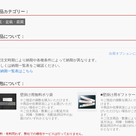
品カテゴリー：
花・盆栽・庭園
品について：
出荷オプションに
ご注文時期により納期や各種条件によって納期が異なります。
詳しくは納期一覧表をご確認ください。
≫納期一覧表はこちら
包について：
壁掛け用無料ポリ袋
■壁掛け用ギフトケー
※ご指定の個数を購入いただけます。
※ご指定の個数を購入い
※商品や在庫状況によりお選びいただ
けます。
けない場合がございます。
※商品や在庫状況により
※ご注文商品・数量により配送方法
びいただけない場合がご
は、同梱・別梱包・別配送(同日中のお
ます。
届け)のいずれかとなります。
※ご注文商品・数量によ
送方法は、同梱・別梱包
配送(同日中のお届け)の
かとなります。
料・有料問わず、弊社での梱包サービスは行っておりません。