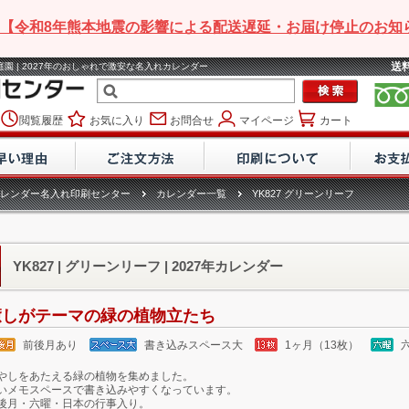
【令和8年熊本地震の影響による配送遅延・お届け停止のお知
送
・庭園 | 2027年のおしゃれで激安な名入れカレンダー
閲覧履歴
お気に入り
お問合せ
マイページ
カート
レンダー名入れ印刷センター
カレンダー一覧
YK827 グリーンリーフ
YK827 | グリーンリーフ | 2027年カレンダー
癒しがテーマの緑の植物立たち
前後月あり
書き込みスペース大
1ヶ月（13枚）
やしをあたえる緑の植物を集めました。
いメモスペースで書き込みやすくなっています。
後月・六曜・日本の行事入り。