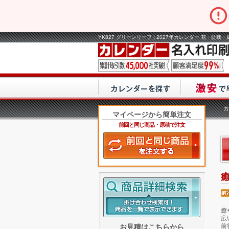
YK827 グリーンリーフ | 2027年カレンダー 花・盆栽
カ
マイページから簡単注文
前回と同じ商品・原稿で注文
癒
広
前
お見積はこちらから