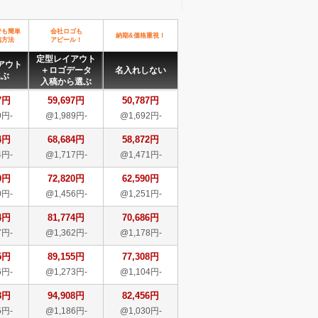
でも簡単
会社ロゴも
納期&価格重視！
稿方法
アピール！
定型レイアウト
アウト
＋ロゴデータ
名入れしない
選ぶ
入稿から選ぶ
7円
59,697円
50,787円
9円-
@1,989円-
@1,692円-
4円
68,684円
58,872円
4円-
@1,717円-
@1,471円-
0円
72,820円
62,590円
0円-
@1,456円-
@1,251円-
4円
81,774円
70,686円
7円-
@1,362円-
@1,178円-
5円
89,155円
77,308円
6円-
@1,273円-
@1,104円-
8円
94,908円
82,456円
5円-
@1,186円-
@1,030円-