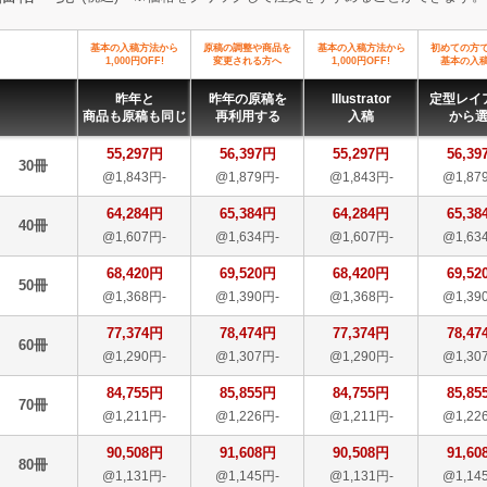
基本の入稿方法から
原稿の調整や商品を
基本の入稿方法から
初めての方
1,000円OFF!
変更される方へ
1,000円OFF!
基本の入
昨年と
昨年の原稿を
Illustrator
定型レイ
商品も原稿も同じ
再利用する
入稿
から
55,297円
56,397円
55,297円
56,39
30冊
@1,843円-
@1,879円-
@1,843円-
@1,87
64,284円
65,384円
64,284円
65,38
40冊
@1,607円-
@1,634円-
@1,607円-
@1,63
68,420円
69,520円
68,420円
69,52
50冊
@1,368円-
@1,390円-
@1,368円-
@1,39
77,374円
78,474円
77,374円
78,47
60冊
@1,290円-
@1,307円-
@1,290円-
@1,30
84,755円
85,855円
84,755円
85,85
70冊
@1,211円-
@1,226円-
@1,211円-
@1,22
90,508円
91,608円
90,508円
91,60
80冊
@1,131円-
@1,145円-
@1,131円-
@1,14