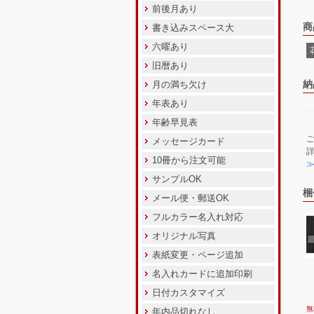
前後月あり
商
書き込みスペース大
六曜あり
旧暦あり
納
月の満ち欠け
年表あり
年齢早見表
メッセージカード
10冊から注文可能
サンプルOK
梱
メール便・郵送OK
フルカラー名入れ対応
オリジナル写真
表紙変更・ページ追加
名入れカードに追加印刷
日付カスタマイズ
無
年内品切れなし