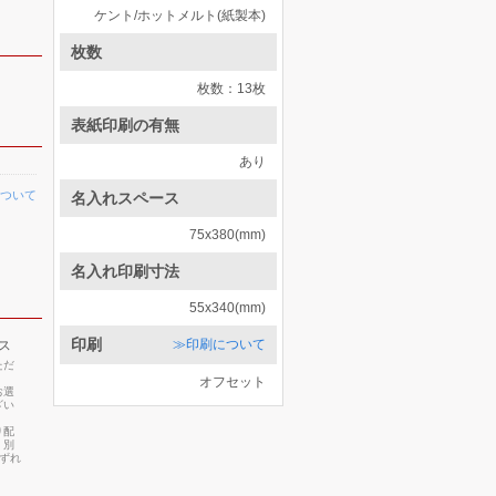
ケント/ホットメルト(紙製本)
枚数
枚数：13枚
表紙印刷の有無
あり
ついて
名入れスペース
75x380(mm)
名入れ印刷寸法
55x340(mm)
印刷
≫印刷について
ス
ただ
オフセット
お選
ざい
り配
・別
いずれ