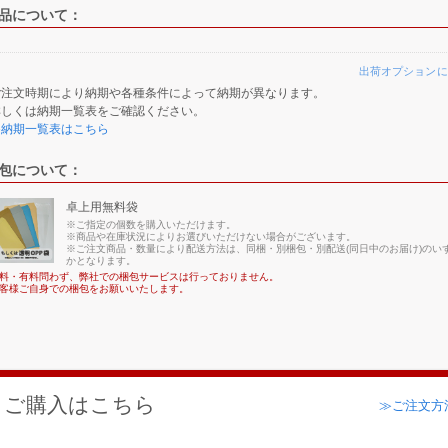
品について：
出荷オプションに
ご注文時期により納期や各種条件によって納期が異なります。
詳しくは納期一覧表をご確認ください。
≫納期一覧表はこちら
包について：
卓上用無料袋
※ご指定の個数を購入いただけます。
※商品や在庫状況によりお選びいただけない場合がございます。
※ご注文商品・数量により配送方法は、同梱・別梱包・別配送(同日中のお届け)のい
かとなります。
料・有料問わず、弊社での梱包サービスは行っておりません。
客様ご自身での梱包をお願いいたします。
ご購入はこちら
≫ご注文方