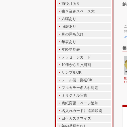
前後月あり
納
書き込みスペース大
六曜あり
旧暦あり
月の満ち欠け
年表あり
梱
年齢早見表
メッセージカード
10冊から注文可能
サンプルOK
無
メール便・郵送OK
お
フルカラー名入れ対応
オリジナル写真
表紙変更・ページ追加
名入れカードに追加印刷
日付カスタマイズ
年内品切れなし