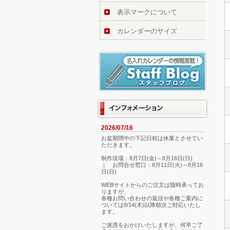
表示マークについて
カレンダーのサイズ
2026/07/16
お盆期間中の下記日程は休業とさせてい
ただきます。
制作現場：8月7日(金)～8月16日(日)
｜ お問合せ窓口：8月11日(火)～8月16
日(日)
WEBサイトからのご注文は随時承ってお
りますが、
各種お問い合わせの返信や各種ご案内に
ついては8/14(木)以降順次ご対応いたし
ます。
ご迷惑をおかけいたしますが、何卒ご了