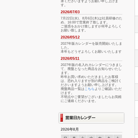
承くださいますようお願い申し上げま
す。
2026/07/03
7月22日(水)、8月6日(木)は社員研修のた
め、16:00で営業終了致します。
ご迷惑をおかけ致しますが何卒よろしく
お願い致します。
2026/05/12
2027年版カレンダーを販売開始いたしま
した。
本年もどうぞよろしくお願いいたします
2026/05/11
2027年版の名入れカレンダーにつきまし
て、廃盤となった商品をお知らせいたし
ます。
昨年お買い求めいただきましたお客様
は、恐れ入りますが別の商品をご検討く
ださいますようお願い申し上げます。
廃盤商品一覧は
こちら
よりご確認いただ
けます。
不明点やご要望がございましたらお気軽
にご連絡くださいませ。
2026年8月