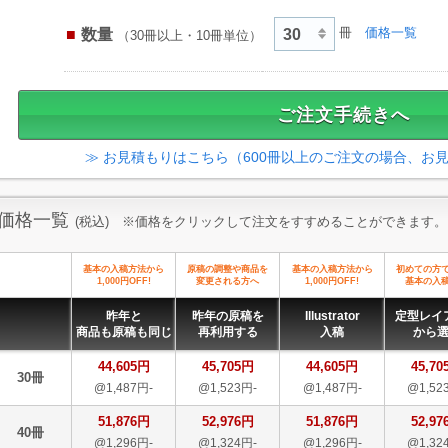
数量
冊
価格一覧
（30冊以上・10冊単位）
≫ お見積もりはこちら（600冊以上のご注文の場合、お
価格一覧
(税込) ※価格をクリックして注文をすすめることができます。
基本の入稿方法から
原稿の調整や商品を
基本の入稿方法から
初めての方
1,000円OFF!
変更される方へ
1,000円OFF!
基本の入
昨年と
昨年の原稿を
Illustrator
定型レイ
商品も原稿も同じ
再利用する
入稿
から
44,605円
45,705円
44,605円
45,70
30冊
@1,487円-
@1,523円-
@1,487円-
@1,52
51,876円
52,976円
51,876円
52,97
40冊
@1,296円-
@1,324円-
@1,296円-
@1,32