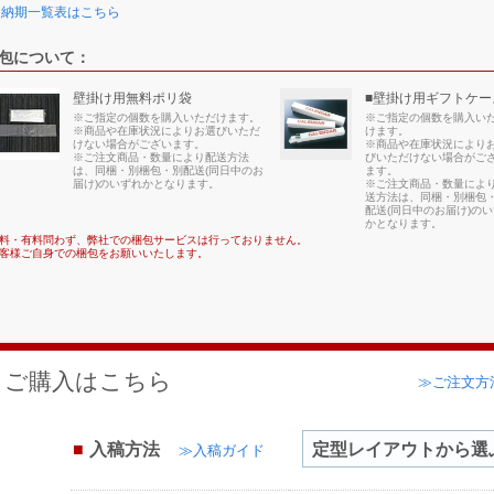
≫納期一覧表はこちら
包について：
壁掛け用無料ポリ袋
■壁掛け用ギフトケー
※ご指定の個数を購入いただけます。
※ご指定の個数を購入い
※商品や在庫状況によりお選びいただ
けます。
けない場合がございます。
※商品や在庫状況により
※ご注文商品・数量により配送方法
びいただけない場合がご
は、同梱・別梱包・別配送(同日中のお
ます。
届け)のいずれかとなります。
※ご注文商品・数量によ
送方法は、同梱・別梱包
配送(同日中のお届け)の
かとなります。
料・有料問わず、弊社での梱包サービスは行っておりません。
客様ご自身での梱包をお願いいたします。
ご購入はこちら
≫ご注文方
入稿方法
≫入稿ガイド