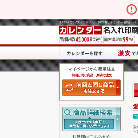
SA354 ワンワンスマイル | 2027年カレンダー 動物・
カ
マイページから簡単注文
前回と同じ商品・原稿で注文
愛
ら
お見積はこちらから