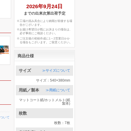
2026年9月24日
までの出来次第出荷予定
※工場の混み具合により納期が前後する場
合がございます。
※お届け希望日が既にお決まりの場合は、
必ず事前にご相談ください。
※ご注文後の初校作成に1～2営業日かか
る場合もございます。ご留意ください。
商品仕様
サイズ
≫サイズについて
サイズ：540×380mm
用紙／製本
≫用紙について
マットコート紙/ホットメルト(紙
製本)
枚数
ついて
枚数：7枚