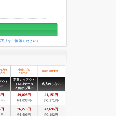
見積りをご依頼ください）
でも簡単
会社ロゴも
納期&価格重視！
稿方法
アピール！
定型レイアウト
アウト
＋ロゴデータ
名入れしない
選ぶ
入稿から選ぶ
5円
49,005円
41,151円
3円-
@1,633円-
@1,371円-
6円
56,276円
47,696円
4円-
@1,406円-
@1,192円-