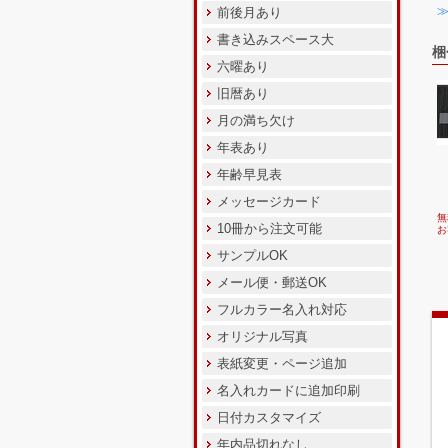
前後月あり
書き込みスペース大
梱
六曜あり
旧暦あり
月の満ち欠け
年表あり
年齢早見表
メッセージカード
無
10冊から注文可能
お
サンプルOK
メール便・郵送OK
フルカラー名入れ対応
オリジナル写真
表紙変更・ページ追加
名入れカードに追加印刷
日付カスタマイズ
年内品切れなし