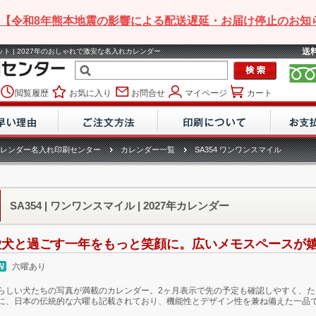
【令和8年熊本地震の影響による配送遅延・お届け停止のお知
送
ペット | 2027年のおしゃれで激安な名入れカレンダー
閲覧履歴
お気に入り
お問合せ
マイページ
カート
レンダー名入れ印刷センター
カレンダー一覧
SA354 ワンワンスマイル
SA354 | ワンワンスマイル | 2027年カレンダー
愛犬と過ごす一年をもっと笑顔に。広いメモスペースが
六曜あり
らしい犬たちの写真が満載のカレンダー。2ヶ月表示で先の予定も確認しやすく、
に、日本の伝統的な六曜も記載されており、機能性とデザイン性を兼ね備えた一品