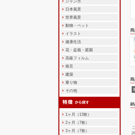
ジャンボ
日本風景
世界風景
動物・ペット
商
イラスト
健康生活
花・盆栽・庭園
高級フィルム
格言
建築
商
乗り物
その他
納
1ヶ月（13枚）
2ヶ月（7枚）
3ヶ月（7枚）