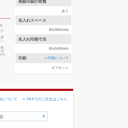
表紙印刷の有無
あり
名入れスペース
ス
80x380(mm)
ただ
お選
名入れ印刷寸法
ざい
り配
60x340(mm)
・別
いずれ
印刷
≫印刷について
オフセット
法について
≫ FAXでのご注文はこちら