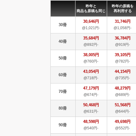
昨年と
昨年の原稿を
商品も原稿も同じ
再利用する
30,646円
31,746円
30冊
@1,021円-
@1,058円-
35,684円
36,784円
40冊
@892円-
@919円-
38,005円
39,105円
50冊
@760円-
@782円-
43,054円
44,154円
60冊
@718円-
@735円-
47,179円
48,279円
70冊
@674円-
@689円-
50,468円
51,568円
80冊
@631円-
@644円-
48,598円
49,698円
90冊
@540円-
@552円-