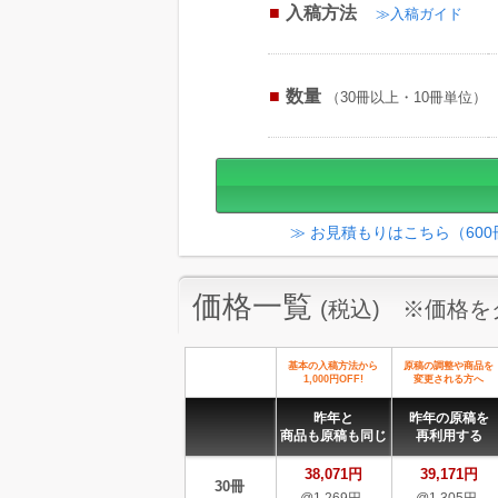
入稿方法
≫入稿ガイド
数量
（30冊以上・10冊単位）
≫ お見積もりはこちら（60
価格一覧
(税込) ※価格
基本の入稿方法から
原稿の調整や商品を
1,000円OFF!
変更される方へ
昨年と
昨年の原稿を
商品も原稿も同じ
再利用する
38,071円
39,171円
30冊
@1,269円-
@1,305円-