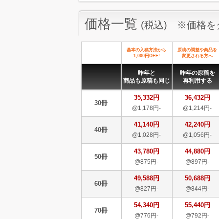
価格一覧
(税込) ※価格
基本の入稿方法から
原稿の調整や商品を
1,000円OFF!
変更される方へ
昨年と
昨年の原稿を
商品も原稿も同じ
再利用する
35,332円
36,432円
30冊
@1,178円-
@1,214円-
41,140円
42,240円
40冊
@1,028円-
@1,056円-
43,780円
44,880円
50冊
@875円-
@897円-
49,588円
50,688円
60冊
@827円-
@844円-
54,340円
55,440円
70冊
@776円-
@792円-