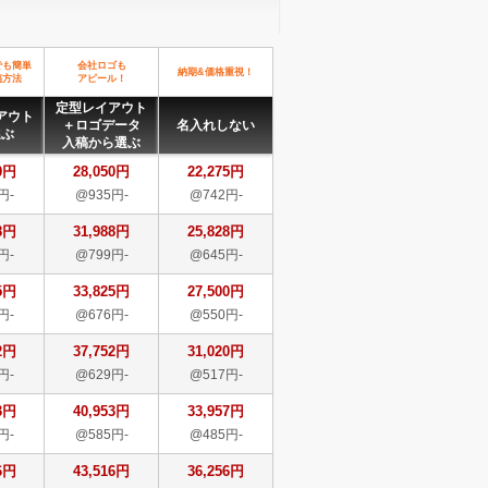
でも簡単
会社ロゴも
納期&価格重視！
稿方法
アピール！
定型レイアウト
アウト
＋ロゴデータ
名入れしない
選ぶ
入稿から選ぶ
0円
28,050円
22,275円
円-
@935円-
@742円-
8円
31,988円
25,828円
円-
@799円-
@645円-
5円
33,825円
27,500円
円-
@676円-
@550円-
2円
37,752円
31,020円
円-
@629円-
@517円-
3円
40,953円
33,957円
円-
@585円-
@485円-
6円
43,516円
36,256円