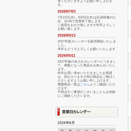
承くださいますようお願い申し上げま
す。
2026/07/03
7月22日(水)、8月6日(木)は社員研修のた
め、16:00で営業終了致します。
ご迷惑をおかけ致しますが何卒よろしく
お願い致します。
2026/05/12
2027年版カレンダーを販売開始いたしま
した。
本年もどうぞよろしくお願いいたします
2026/05/11
2027年版の名入れカレンダーにつきまし
て、廃盤となった商品をお知らせいたし
ます。
昨年お買い求めいただきましたお客様
は、恐れ入りますが別の商品をご検討く
ださいますようお願い申し上げます。
廃盤商品一覧は
こちら
よりご確認いただ
けます。
不明点やご要望がございましたらお気軽
にご連絡くださいませ。
2026年8月