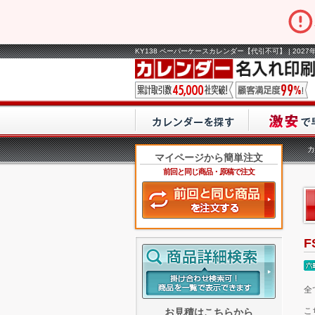
KY138 ペーパーケースカレンダー【代引不可】 | 202
カ
マイページから簡単注文
前回と同じ商品・原稿で注文
全
こ
お見積はこちらから