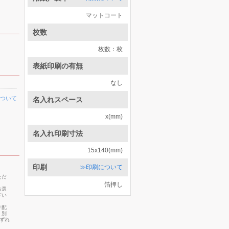
マットコート
枚数
枚数：枚
表紙印刷の有無
なし
ついて
名入れスペース
x(mm)
名入れ印刷寸法
15x140(mm)
印刷
≫印刷について
ただ
箔押し
お選
ざい
り配
・別
いずれ