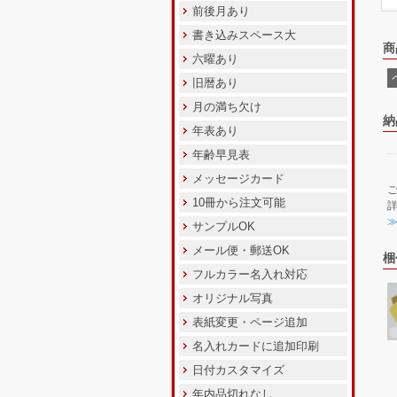
前後月あり
書き込みスペース大
商
六曜あり
旧暦あり
月の満ち欠け
納
年表あり
年齢早見表
メッセージカード
10冊から注文可能
サンプルOK
メール便・郵送OK
梱
フルカラー名入れ対応
オリジナル写真
表紙変更・ページ追加
名入れカードに追加印刷
日付カスタマイズ
年内品切れなし