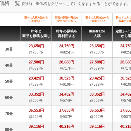
価格一覧
(税込) ※価格をクリックして注文をすすめることができます。
基本の入稿方法から
原稿の調整や商品を
基本の入稿方法から
初めての方
1,000円OFF!
変更される方へ
1,000円OFF!
基本の入
昨年と
昨年の原稿を
Illustrator
定型レイ
商品も原稿も同じ
再利用する
入稿
から
23,650円
24,750円
23,650円
24,75
30冊
@788円-
@825円-
@788円-
@825
27,588円
28,688円
27,588円
28,68
40冊
@689円-
@717円-
@689円-
@717
29,425円
30,525円
29,425円
30,52
50冊
@588円-
@610円-
@588円-
@610
33,352円
34,452円
33,352円
34,45
60冊
@556円-
@574円-
@556円-
@574
36,553円
37,653円
36,553円
37,65
70冊
@522円-
@537円-
@522円-
@537
39,116円
40,216円
39,116円
40,21
80冊