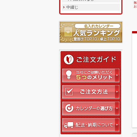
無
お
中綴じ