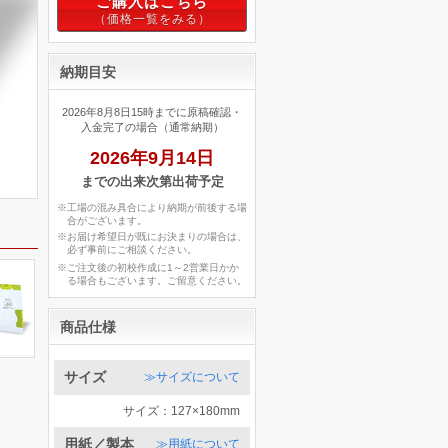
ご購入はこちら
納期目安
2026年8月8日15時までに原稿確認・
入金完了の場合（通常納期）
2026年9月14日
までの出来次第出荷予定
※工場の混み具合により納期が前後する場
合がございます。
※お届け希望日が既にお決まりの場合は、
必ず事前にご相談ください。
※ご注文後の初校作成に1～2営業日かか
る場合もございます。ご留意ください。
商品仕様
サイズ
≫サイズについて
サイズ：127×180mm
用紙／製本
≫用紙について