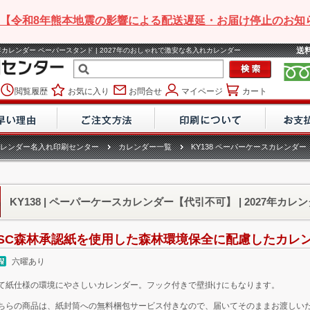
【令和8年熊本地震の影響による配送遅延・お届け停止のお知
送
7年カレンダー ペーパースタンド | 2027年のおしゃれで激安な名入れカレンダー
閲覧履歴
お気に入り
お問合せ
マイページ
カート
レンダー名入れ印刷センター
カレンダー一覧
KY138 ペーパーケースカレンダ
KY138 | ペーパーケースカレンダー【代引不可】 | 2027年カレ
FSC森林承認紙を使用した森林環境保全に配慮したカレ
六曜あり
て紙仕様の環境にやさしいカレンダー。フック付きで壁掛けにもなります。
ちらの商品は、
紙封筒への無料梱包サービス付き
なので、届いてそのままお渡しい