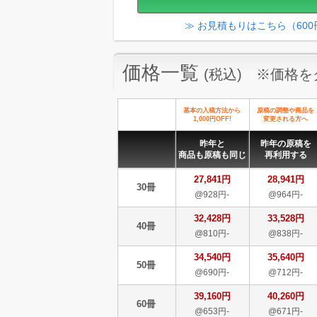
≫ お見積もりはこちら（60
価格一覧
(税込) ※価格
基本の入稿方法から
原稿の調整や商品を
1,000円OFF!
変更される方へ
昨年と
昨年の原稿を
商品も原稿も同じ
再利用する
27,841円
28,941円
30冊
@928円-
@964円-
32,428円
33,528円
40冊
@810円-
@838円-
34,540円
35,640円
50冊
@690円-
@712円-
39,160円
40,260円
60冊
@653円-
@671円-