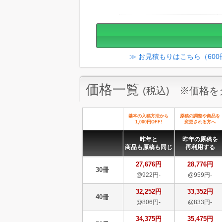
≫ お見積もりはこちら（60
価格一覧
(税込) ※価格
基本の入稿方法から
原稿の調整や商品を
1,000円OFF!
変更される方へ
昨年と
昨年の原稿を
商品も原稿も同じ
再利用する
27,676円
28,776円
30冊
@922円-
@959円-
32,252円
33,352円
40冊
@806円-
@833円-
34,375円
35,475円