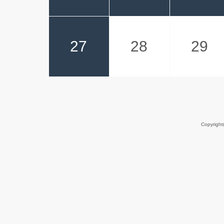
27
28
29
Copyrigh