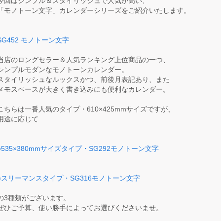
今回はシンプル＆スタイリッシュで人気が高い、
「モノトーン文字」カレンダーシリーズをご紹介いたします。
SG452 モノトーン文字
当店のロングセラー＆人気ランキング上位商品の一つ、
シンプルモダンなモノトーンカレンダー。
スタイリッシュなルックスかつ、前後月表記あり、また
メモスペースが大きく書き込みにも便利なカレンダー。
こちらは一番人気のタイプ・610×425mmサイズですが、
用途に応じて
○535×380mmサイズタイプ・SG292モノトーン文字
○スリーマンスタイプ・SG316モノトーン文字
の3種類がございます。
ぜひご予算、使い勝手によってお選びくださいませ。