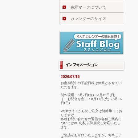
表示マークについて
カレンダーのサイズ
2026/07/16
お盆期間中の下記日程は休業とさせてい
ただきます。
制作現場：8月7日(金)～8月16日(日)
｜ お問合せ窓口：8月11日(火)～8月16
日(日)
WEBサイトからのご注文は随時承ってお
りますが、
各種お問い合わせの返信や各種ご案内に
ついては8/14(木)以降順次ご対応いたし
ます。
ご迷惑をおかけいたしますが、何卒ご了