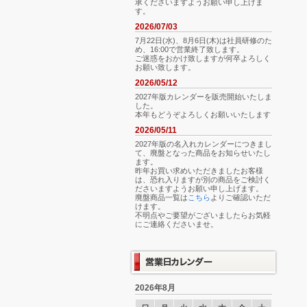
承くださいますようお願い申し上げま
す。
2026/07/03
7月22日(水)、8月6日(木)は社員研修のた
め、16:00で営業終了致します。
ご迷惑をおかけ致しますが何卒よろしく
お願い致します。
2026/05/12
2027年版カレンダーを販売開始いたしま
した。
本年もどうぞよろしくお願いいたします
2026/05/11
2027年版の名入れカレンダーにつきまし
て、廃盤となった商品をお知らせいたし
ます。
昨年お買い求めいただきましたお客様
は、恐れ入りますが別の商品をご検討く
ださいますようお願い申し上げます。
廃盤商品一覧は
こちら
よりご確認いただ
けます。
不明点やご要望がございましたらお気軽
にご連絡くださいませ。
2026年8月