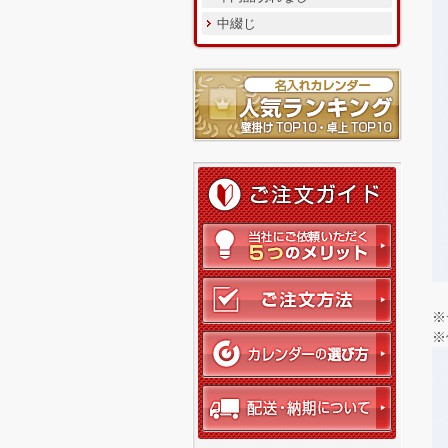
中綴じ
※
※