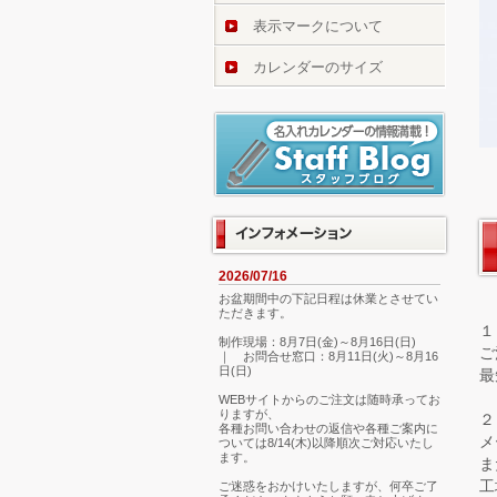
表示マークについて
カレンダーのサイズ
2026/07/16
お盆期間中の下記日程は休業とさせてい
ただきます。
１
制作現場：8月7日(金)～8月16日(日)
ご
｜ お問合せ窓口：8月11日(火)～8月16
日(日)
最
WEBサイトからのご注文は随時承ってお
りますが、
２
各種お問い合わせの返信や各種ご案内に
メ
ついては8/14(木)以降順次ご対応いたし
ます。
ま
工
ご迷惑をおかけいたしますが、何卒ご了