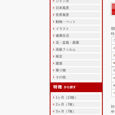
ジャンボ
日本風景
世界風景
動物・ペット
期
イラスト
特
健康生活
花・盆栽・庭園
高級フィルム
格言
建築
乗り物
その他
1ヶ月（13枚）
2ヶ月（7枚）
対
3ヶ月（7枚）
申