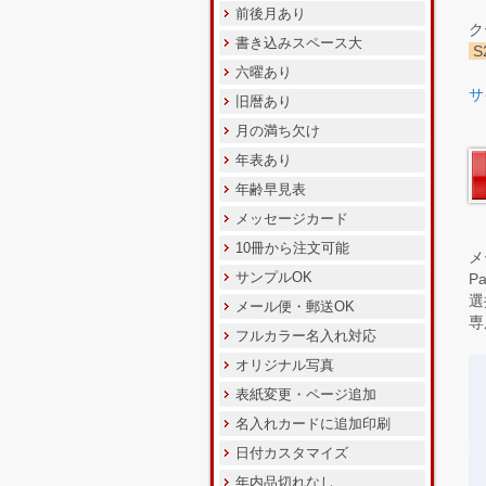
前後月あり
ク
書き込みスペース大
S
六曜あり
サ
旧暦あり
月の満ち欠け
年表あり
年齢早見表
メッセージカード
10冊から注文可能
メ
サンプルOK
P
選
メール便・郵送OK
専
フルカラー名入れ対応
オリジナル写真
表紙変更・ページ追加
名入れカードに追加印刷
日付カスタマイズ
年内品切れなし