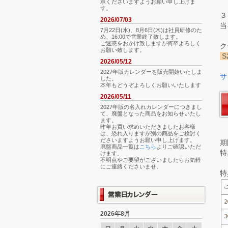
承くださいますようお願い申し上げま
す。
３
2026/07/03
当
7月22日(水)、8月6日(木)は社員研修のた
め、16:00で営業終了致します。
ご迷惑をおかけ致しますが何卒よろしく
ク
お願い致します。
S
2026/05/12
2027年版カレンダーを販売開始いたしま
サ
した。
本年もどうぞよろしくお願いいたします
2026/05/11
2027年版の名入れカレンダーにつきまし
て、廃盤となった商品をお知らせいたし
ます。
昨年お買い求めいただきましたお客様
は、恐れ入りますが別の商品をご検討く
ださいますようお願い申し上げます。
期
廃盤商品一覧は
こちら
よりご確認いただ
特
けます。
不明点やご要望がございましたらお気軽
にご連絡くださいませ。
特
2026年8月