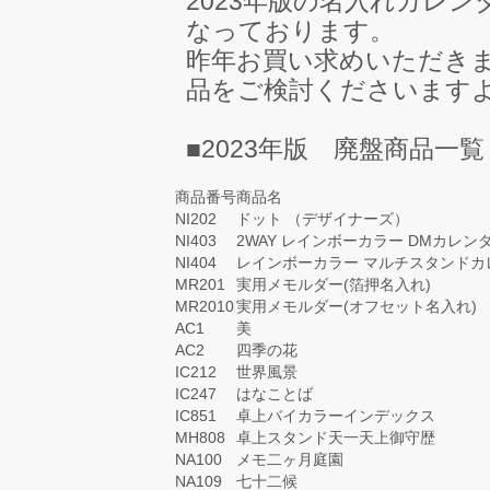
2023年版の名入れカレ
なっております。
昨年お買い求めいただき
品をご検討くださいます
■2023年版 廃盤商品一覧
商品番号
商品名
NI202
ドット （デザイナーズ）
NI403
2WAY レインボーカラー DMカレン
NI404
レインボーカラー マルチスタンドカ
MR201
実用メモルダー(箔押名入れ)
MR2010
実用メモルダー(オフセット名入れ)
AC1
美
AC2
四季の花
IC212
世界風景
IC247
はなことば
IC851
卓上バイカラーインデックス
MH808
卓上スタンド天一天上御守歴
NA100
メモ二ヶ月庭園
NA109
七十二候