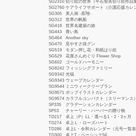
SG2310
切り絵の世界（平石智美切り絵作品
SG2760
ケアライフサポート（介護応援カレ
SG305
美人画 -喜翔-
SG312
世界の帆船
SG418
世界名建築の旅
SG443
青い鳥
SG464
Another sky
SG470
見やすさ抜グン
SG519
モダン押し花・和紙はり絵
SG529
花屋さんめぐり Flower Shop
SG602
ゴールドハーモニー
SG8242
フィッシングファミリー
SG9342
光福
SG9343
ウェーブカレンダー
SG9544
ミニウィークリープラン
SG9571
ポップイラストカレンダー
SG9574
カラフルコンパクト（スリーマンス
SP335
グラデーションカレンダー
SP53
チャーリー・ハーパーの贈り物
TD217
卓上（P）LL・選べる1・2・3ヶ月
TD274
卓上Ｌ・ローズハート
TD286
卓上L・令和カレンダー（元号一覧
TD300
卓上T・ベーシック56