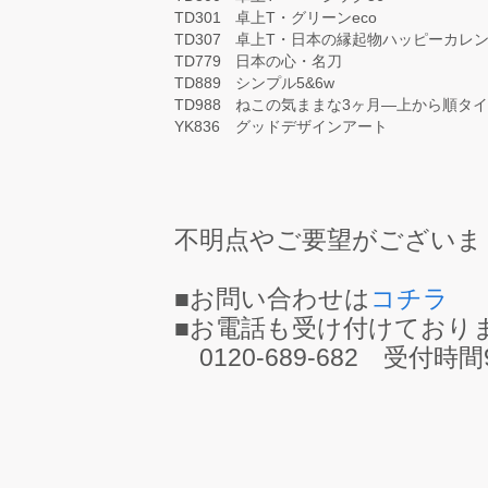
TD301
卓上T・グリーンeco
TD307
卓上T・日本の縁起物ハッピーカレ
TD779
日本の心・名刀
TD889
シンプル5&6w
TD988
ねこの気ままな3ヶ月―上から順タ
YK836
グッドデザインアート
不明点やご要望がございま
■お問い合わせは
コチラ
■お電話も受け付けており
0120-689-682 受付時間9