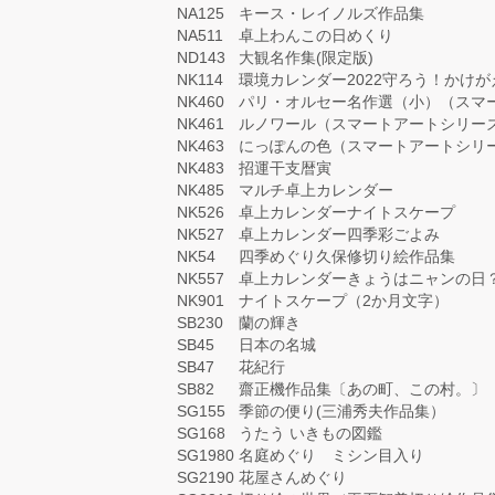
NA125
キース・レイノルズ作品集
NA511
卓上わんこの日めくり
ND143
大観名作集(限定版)
NK114
環境カレンダー2022守ろう！かけ
NK460
パリ・オルセー名作選（小）（スマ
NK461
ルノワール（スマートアートシリー
NK463
にっぽんの色（スマートアートシリ
NK483
招運干支暦寅
NK485
マルチ卓上カレンダー
NK526
卓上カレンダーナイトスケープ
NK527
卓上カレンダー四季彩ごよみ
NK54
四季めぐり久保修切り絵作品集
NK557
卓上カレンダーきょうはニャンの日
NK901
ナイトスケープ（2か月文字）
SB230
蘭の輝き
SB45
日本の名城
SB47
花紀行
SB82
齋正機作品集〔あの町、この村。〕
SG155
季節の便り(三浦秀夫作品集）
SG168
うたう いきもの図鑑
SG1980
名庭めぐり ミシン目入り
SG2190
花屋さんめぐり