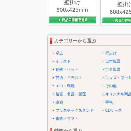
壁掛け
壁掛
600x425mm
608x42
カテゴリーから選ぶ
卓上
壁掛け
イラスト
日本風景
動物・ペット
世界風景
芸術・イラスト
キッズ・ファ
エコ・環境
その他
格言・名言・開運
オリジナル商
建築
手帳
プラスチックスタンド
CDケース
未晒クラフト
特徴から選ぶ