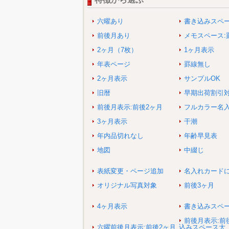
六曜あり
書き込みスペ
前後月あり
メモスペース:
2ヶ月（7枚）
1ヶ月表示
年表ページ
罫線無し
2ヶ月表示
サンプルOK
旧暦
早期出荷割引
前後月表示:前後2ヶ月
フルカラー名
3ヶ月表示
干潮
年内品切れなし
年齢早見表
地図
中綴じ
表紙変更・ページ追加
名入れカード
オリジナル写真対象
前後3ヶ月
4ヶ月表示
書き込みスペ
前後月表示:前
六曜前後月表示:前後2ヶ月
込みスペース大