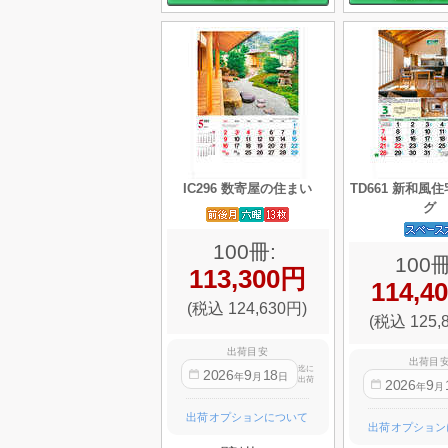
IC296 数寄屋の住まい
TD661 新和風
グ
100冊:
100冊
113,300円
114,4
(税込 124,630円)
(税込 125,
出荷目安
出荷目
迄に
2026
9
18
年
月
日
出荷
2026
9
年
月
出荷オプションについて
出荷オプション