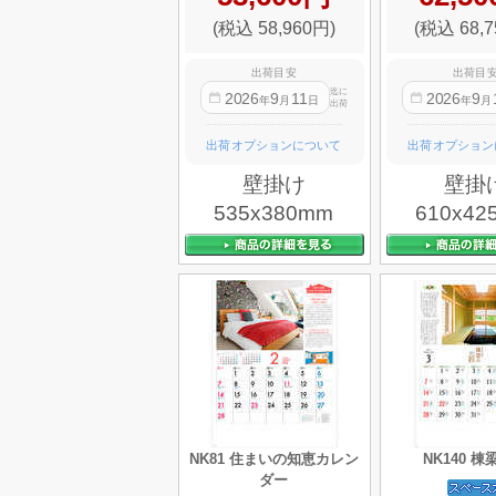
(税込 58,960円)
(税込 68,7
出荷目安
出荷目
迄に
2026
9
11
2026
9
年
月
日
年
月
出荷
出荷オプションについて
出荷オプション
壁掛け
壁掛
535x380mm
610x42
NK81 住まいの知恵カレン
NK140 
ダー