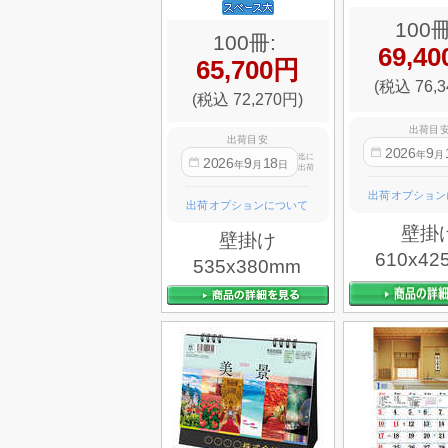
100冊
100冊:
69,4
65,700円
(税込 76,3
(税込 72,270円)
出荷目
出荷目安
2026
9
年
月
迄に
2026
9
18
年
月
日
出荷
出荷オプション
出荷オプションについて
壁掛
壁掛け
610x42
535x380mm