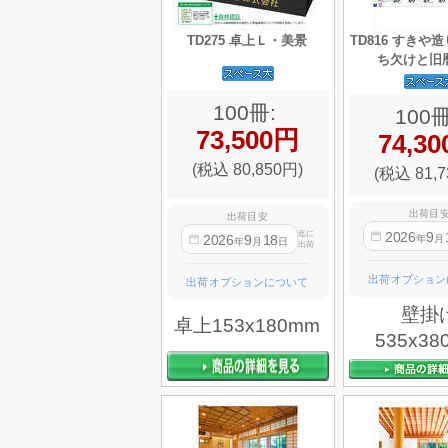
TD275 卓上Ｌ・美景
TD816 すきや
ち欠けと旧
100冊:
100冊
73,500円
74,3
(税込 80,850円)
(税込 81,7
出荷目
出荷目安
2026
9
迄に
2026
9
18
年
月
年
月
日
出荷
出荷オプション
出荷オプションについて
壁掛
卓上153x180mm
535x38