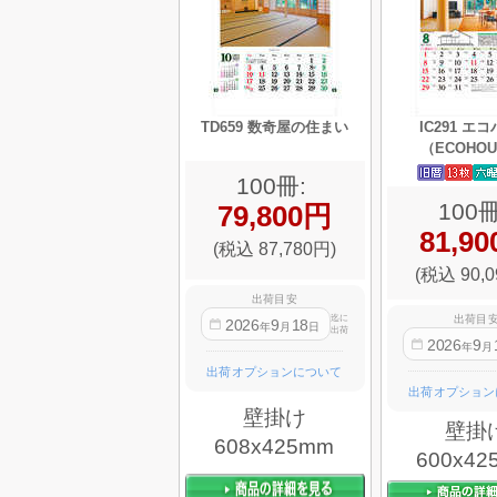
TD659 数奇屋の住まい
IC291 エ
（ECOHO
100冊:
100冊
79,800円
81,9
(税込 87,780円)
(税込 90,0
出荷目安
出荷目
迄に
2026
9
18
年
月
日
出荷
2026
9
年
月
出荷オプションについて
出荷オプション
壁掛け
壁掛
608x425mm
600x42