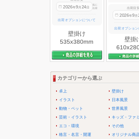
迄に
2026
9
24
年
月
日
出荷目
出荷
2026
9
年
月
出荷オプションについて
出荷オプション
壁掛け
壁掛
535x380mm
610x28
カテゴリーから選ぶ
卓上
壁掛け
イラスト
日本風景
動物・ペット
世界風景
芸術・イラスト
キッズ・ファ
エコ・環境
その他
格言・名言・開運
オリジナル商