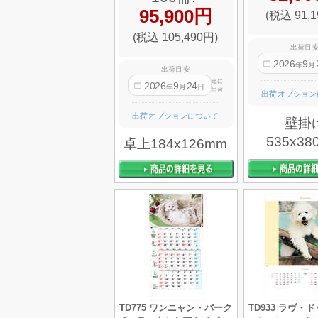
95,900円
(税込 91,1
(税込 105,490円)
出荷目
2026
9
年
月
出荷目安
迄に
2026
9
24
年
月
日
出荷
出荷オプション
出荷オプションについて
壁掛
535x38
卓上184x126mm
TD775 ワンニャン・パーク
TD933 ラヴ・