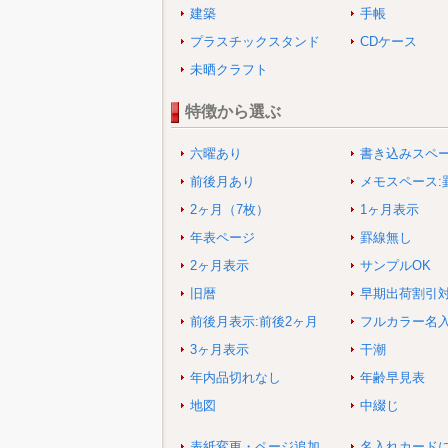
建築
手帳
プラスチックスタンド
CDケース
未晒クラフト
特徴から選ぶ
六曜あり
書き込みスペ
前後月あり
メモスペース:
2ヶ月（7枚）
1ヶ月表示
年表ページ
罫線無し
2ヶ月表示
サンプルOK
旧暦
早期出荷割引
前後月表示:前後2ヶ月
フルカラー名
3ヶ月表示
干潮
年内品切れなし
年齢早見表
地図
中綴じ
表紙変更・ページ追加
名入れカード