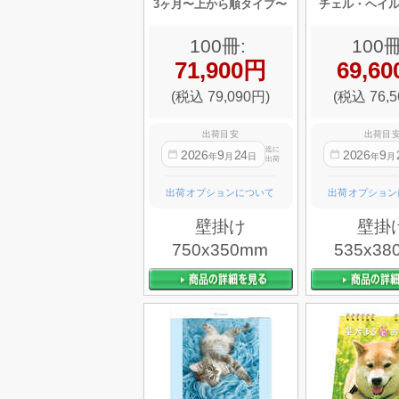
3ヶ月〜上から順タイプ〜
チェル・ヘイ
100冊:
100冊
71,900円
69,6
(税込 79,090円)
(税込 76,5
出荷目安
出荷目
迄に
2026
9
24
2026
9
年
月
日
年
月
出荷
出荷オプションについて
出荷オプション
壁掛け
壁掛
750x350mm
535x38