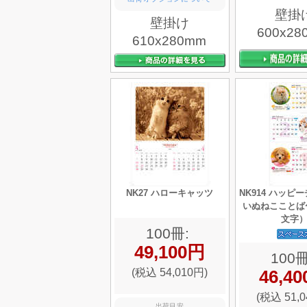
壁掛
壁掛け
600x28
610x280mm
NK27 ハローキャッツ
NK914 ハッピ
いぬねこことば
文字
100冊:
49,100円
100冊
(税込 54,010円)
46,4
(税込 51,0
出荷目安