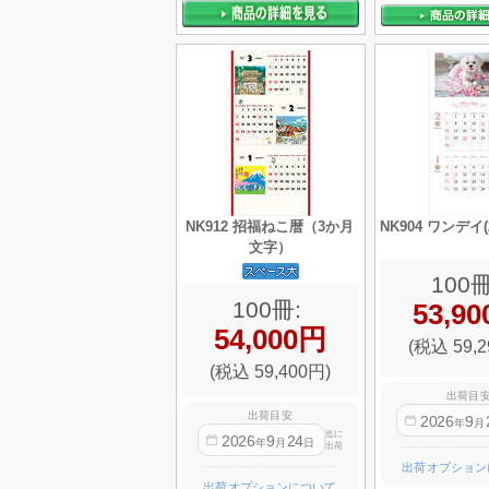
NK912 招福ねこ暦（3か月
NK904 ワンデイ
文字）
100冊
100冊:
53,9
54,000円
(税込 59,2
(税込 59,400円)
出荷目
出荷目安
2026
9
年
月
迄に
2026
9
24
年
月
日
出荷
出荷オプション
出荷オプションについて