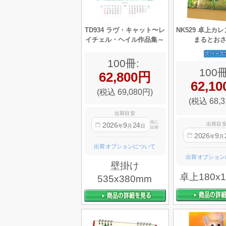
TD934 ラヴ・キャット〜レ
NK529 卓上カ
イチェル・ヘイル作品集～
まるとお
100冊:
100冊
62,800円
62,1
(税込 69,080円)
(税込 68,3
出荷目安
迄に
出荷目
2026
9
24
年
月
日
出荷
2026
9
年
月
出荷オプションについて
出荷オプション
壁掛け
卓上180x
535x380mm