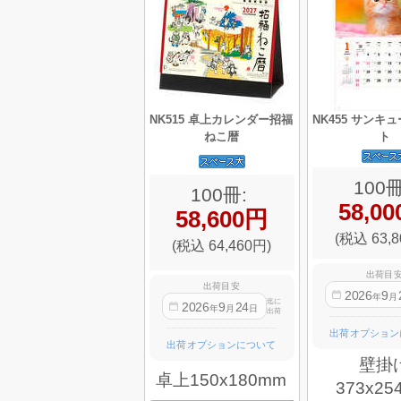
NK515 卓上カレンダー招福
NK455 サンキ
ねこ暦
ト
100冊
100冊:
58,0
58,600円
(税込 63,8
(税込 64,460円)
出荷目
出荷目安
2026
9
年
月
迄に
2026
9
24
年
月
日
出荷
出荷オプション
出荷オプションについて
壁掛
卓上150x180mm
373x25