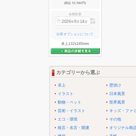
(税込 52,580円)
出荷目安
迄に
2026
9
14
年
月
日
出荷
出荷オプションについて
卓上132x185mm
カテゴリーから選ぶ
卓上
壁掛け
イラスト
日本風景
動物・ペット
世界風景
芸術・イラスト
キッズ・ファ
エコ・環境
その他
格言・名言・開運
オリジナル商