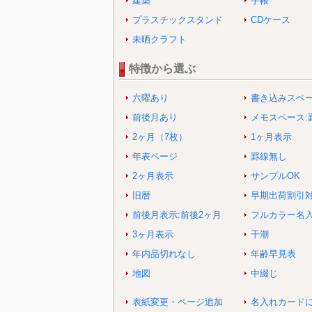
建築
手帳
プラスチックスタンド
CDケース
未晒クラフト
特徴から選ぶ
六曜あり
書き込みスペ
前後月あり
メモスペース:
2ヶ月（7枚）
1ヶ月表示
年表ページ
罫線無し
2ヶ月表示
サンプルOK
旧暦
早期出荷割引
前後月表示:前後2ヶ月
フルカラー名
3ヶ月表示
干潮
年内品切れなし
年齢早見表
地図
中綴じ
表紙変更・ページ追加
名入れカード