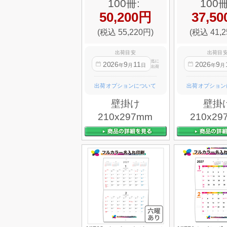
100冊:
100冊
50,200円
37,5
(税込 55,220円)
(税込 41,2
出荷目安
出荷目
迄に
2026
9
11
2026
9
年
月
日
年
月
出荷
出荷オプションについて
出荷オプション
壁掛け
壁掛
210x297mm
210x29