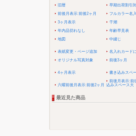
旧暦
早期出荷割引
前後月表示:前後2ヶ月
フルカラー名
3ヶ月表示
干潮
年内品切れなし
年齢早見表
地図
中綴じ
表紙変更・ページ追加
名入れカード
オリジナル写真対象
前後3ヶ月
4ヶ月表示
書き込みスペ
前後月表示:前
六曜前後月表示:前後2ヶ月
込みスペース大
最近見た商品