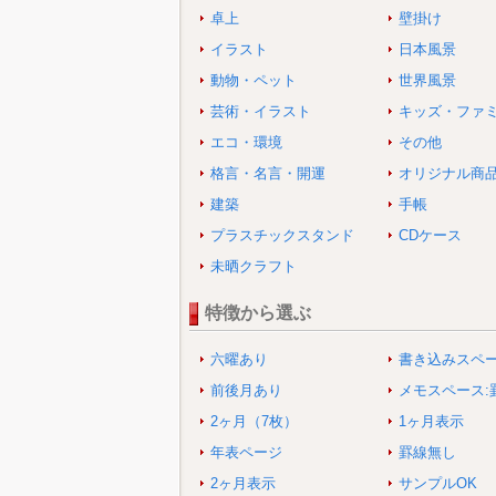
卓上
壁掛け
イラスト
日本風景
動物・ペット
世界風景
芸術・イラスト
キッズ・ファ
エコ・環境
その他
格言・名言・開運
オリジナル商
建築
手帳
プラスチックスタンド
CDケース
未晒クラフト
特徴から選ぶ
六曜あり
書き込みスペ
前後月あり
メモスペース:
2ヶ月（7枚）
1ヶ月表示
年表ページ
罫線無し
2ヶ月表示
サンプルOK