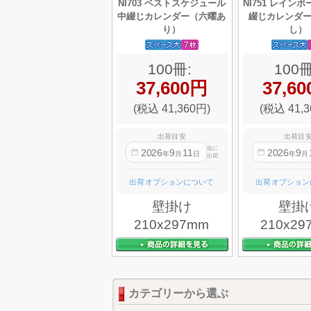
NI703 ベストスケジュール
NI751 レイン
中綴じカレンダー（六曜あ
綴じカレンダ
り）
し）
100冊:
100冊
37,600円
37,6
(税込 41,360円)
(税込 41,3
出荷目安
出荷目
迄に
2026
9
11
2026
9
年
月
日
年
月
出荷
出荷オプションについて
出荷オプション
壁掛け
壁掛
210x297mm
210x29
カテゴリーから選ぶ